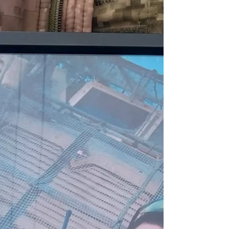
Тема заходу — «Герої не вмирають:
покоління боротьби за Україну». Метою
виховної години було вшанування пам’яті
українців, які в різні історичні періоди
боролися за свободу, незалежність і
державність України, а також
формування у здобувачів освіти почуття
патріотизму, національної гідності та
поваги до подвигу захисників і захисниць
Укра