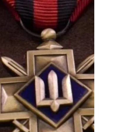
спортивних змаганнях «Ігри Нескорених»
Дениса Смольнікова, випускника ВСП
«Старобільський фаховий коледж СНУ
ім.В.Даля», відзначено орденом «За
мужність» ІІІ ступеня. Орден “За мужність”
III ступеня — це одна з найпочесніших
державних нагород України, яку вручають
за виняткову хоробрість у ситуаціях, де
життя висить на волосині. Заснований у
1996 році, це