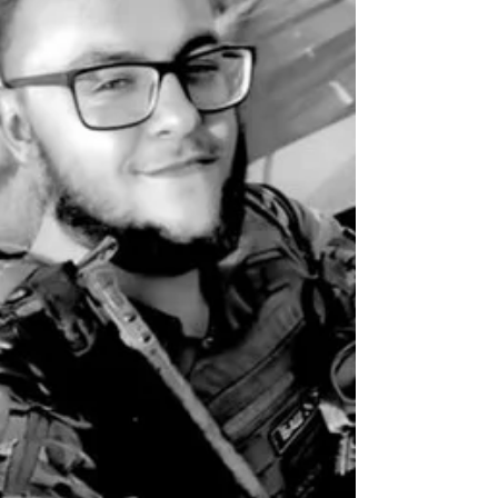
Шершенов нещодавно був ушанований
почесною відзнакою...