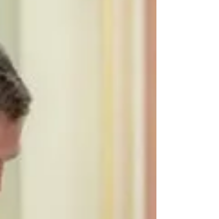
FPV-дроном. Важко знайти слова втіхи,
неможливо загоїти біль та гіркоту від