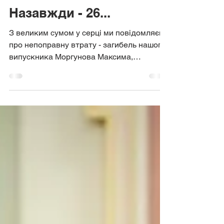
25 бер.
Назавжди - 26...
З великим сумом у серці ми повідомляємо
про непоправну втрату - загибель нашого
випускника Моргунова Максима,
військового Збройних Сил України,
молодшого сержанта. Максим Сергійович
Моргунов народився 10 квітня 1999 року
на Старобільщині , поліг під час
виконання бойового завдання 2 березня
2026 року на Донеччині, в районі
населених пунктів Андріївка - Клевцове.
Життя воїна обірвалося внаслідок удару