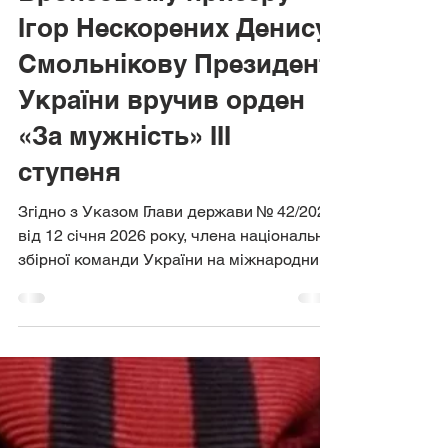
16 січ.
Бронзовому призеру
Ігор Нескорених Денису
Смольнікову Президент
України вручив орден
«За мужність» ІІІ
ступеня
Згідно з Указом Глави держави № 42/2026
від 12 січня 2026 року, члена національної
збірної команди України на міжнародних