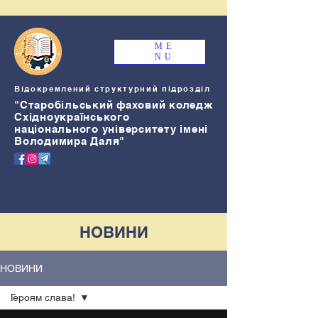
ME
NU
Відокремлений структурний підрозділ
"Старобільський
ф
аховий коледж
Східноукраїнського
національного університету імені
Володимира Даля"
НОВИНИ
НОВИНИ
Героям слава!