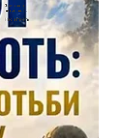
Зовнішня
активність
Нас вітають