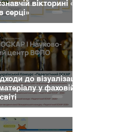
знавчій вікторині «З
 серці»
ідходи до візуалізації
матеріалу у фаховій
світі