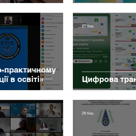
27 бер.
о-практичному
ії в освіті»
Цифрова тран
26 бер.