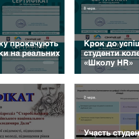
ітання
Подяки
Оголошення
Героям слава!
Тре
8 черв.
Зовнішня активність
Нас вітають
жу прокачують
Крок до успіш
ки на реальних
студенти ко
«Школу HR»
2 черв.
Участь студе