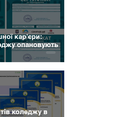
велблог
ної кар'єри:
леджу опановують
нтів коледжу в