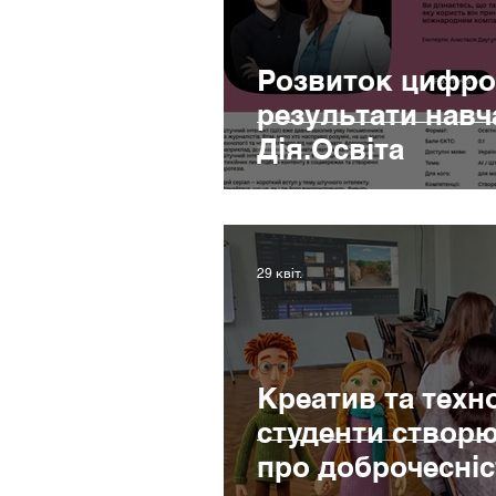
Розвиток цифро
результати навч
Дія.Освіта
29 квіт.
Креатив та техно
студенти створ
про доброчесніс