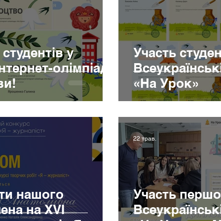
студентів у
Участь студент
нтернет-олімпіаді
Всеукраїнські
ви!
«На Урок»
22 трав.
ти нашого
Участь першок
ена на ХVІ
Всеукраїнські