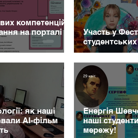
вих компетенцій:
ання на порталі
Участь у Фест
студентських 
29 квіт.
логії: як наші
Енергія Шевче
ювали AI-фільм
наші студент
ть
мережу!