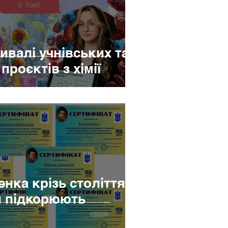
ивалі учнівських та
проєктів з хімії
нка крізь століття:
и підкорюють