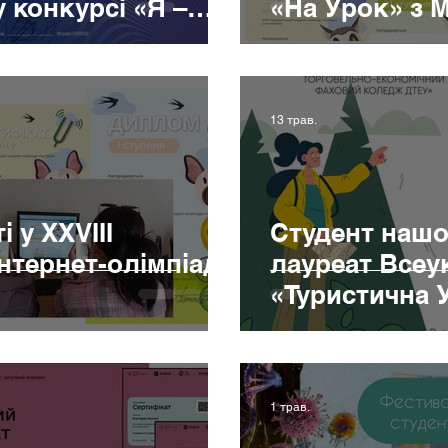
 конкурсі «Я –
«На Урок» з 
13 трав.
 у XXVIII
Студент наш
нтернет-олімпіаді
лауреат Всеу
«Туристична 
1 трав.