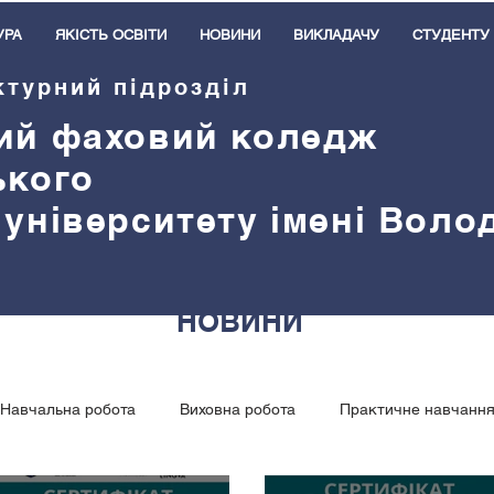
УРА
ЯКІСТЬ ОСВІТИ
НОВИНИ
ВИКЛАДАЧУ
СТУДЕНТУ
ктурний підрозділ
ий
ф
аховий коледж
ького
 університету імені Вол
НОВИНИ
Навчальна робота
Виховна робота
Практичне навчанн