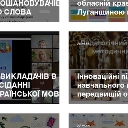
ПОШАНОВУВАЧІВ
обласній крає
О СЛОВА
Луганщиною в
26 трав.
ВИКЛАДАЧІВ В
Інноваційні п
СІДАННІ
навчального 
РАЇНСЬКОЇ МОВИ
передвищій о
ЗАРУБІЖНОЇ
22 трав.