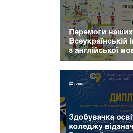
Перемоги наших 
Всеукраїнській і
з англійської мо
22 трав.
Здобувачка осві
коледжу відзнач