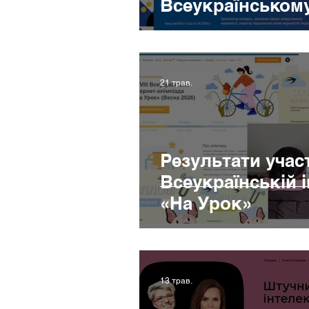
Всеукраїнському
журналіст!»
21 трав.
Результати участі
Всеукраїнській і
«На Урок»
13 трав.