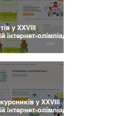
ів у XXVIII
й інтернет-олімпіаді
урсників у XXVIII
й інтернет-олімпіаді