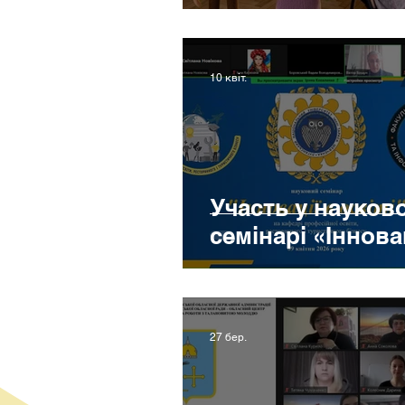
10 квіт.
Участь у науков
семінарі «Інновац
27 бер.