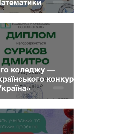
Математики
ого коледжу —
країнського конкурсу
Україна»