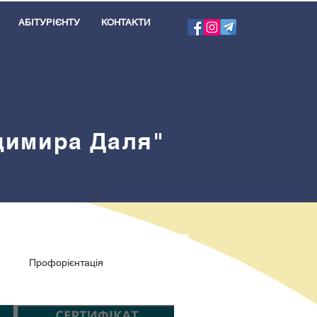
АБІТУРІЄНТУ
КОНТАКТИ
одимира Даля"
я
Профорієнтація