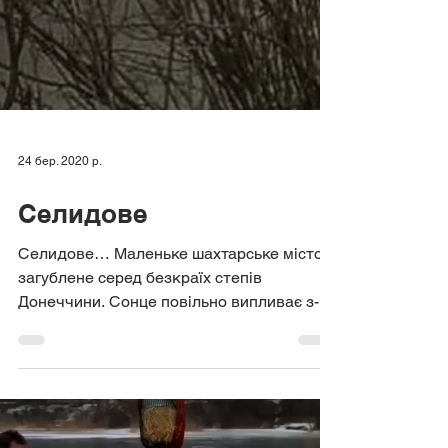
24 бер. 2020 р.
Селидове
Селидове… Маленьке шахтарське місто,
загублене серед безкраїх степів
Донеччини. Сонце повільно випливає з-за
териконів, кидаючи довгі...