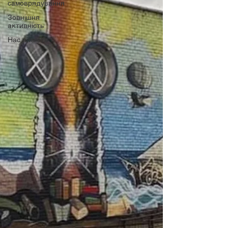
самоврядування
Зовнішня
активність
Нас вітають