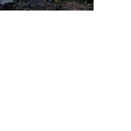
20 бер. 2020 р.
"Парк Динозарів" під
відкритим небом у м.