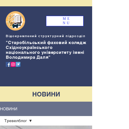
ME
NU
Відокремлений структурний підрозділ
"Старобільський
ф
аховий коледж
Східноукраїнського
національного університету імені
Володимира Даля"
НОВИНИ
НОВИНИ
Тревелблог