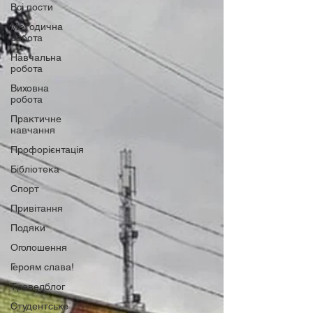
Всі пости
Методична
робота
Навчальна
робота
Виховна
робота
Практичне
навчання
Профорієнтація
Бібліотека
Спорт
Привітання
Подяки
Оголошення
Героям слава!
Тревелблог
Студентське