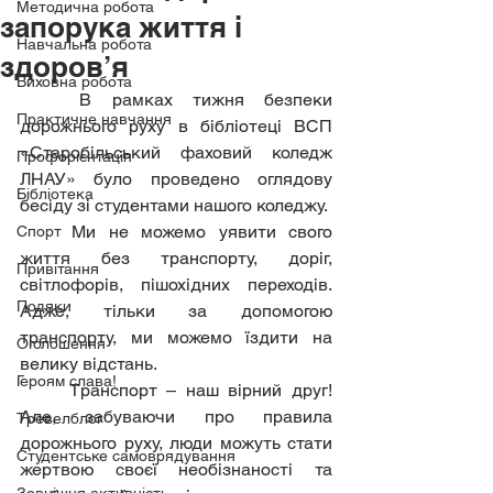
Методична робота
запорука життя і
Навчальна робота
здоров’я
Виховна робота
	В рамках тижня безпеки 
Практичне навчання
дорожнього руху в бібліотеці ВСП 
«Старобільський фаховий коледж 
Профорієнтація
ЛНАУ» було проведено оглядову 
Бібліотека
бесіду зі студентами нашого коледжу.
	Ми не можемо уявити свого 
Спорт
життя без транспорту, доріг, 
Привітання
світлофорів, пішохідних переходів. 
Подяки
Адже, тільки за допомогою 
транспорту, ми можемо їздити на 
Оголошення
велику відстань.
Героям слава!
	Транспорт – наш вірний друг! 
Але, забуваючи про правила 
Тревелблог
дорожнього руху, люди можуть стати 
Студентське самоврядування
жертвою своєї необізнаності та 