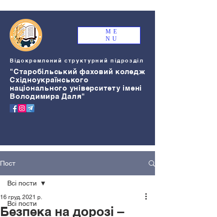
ME
NU
Відокремлений структурний підрозділ
"Старобільський
ф
аховий коледж
Східноукраїнського
національного університету імені
Володимира Даля"
Пост
Всі пости
16 груд. 2021 р.
Всі пости
Безпека на дорозі –