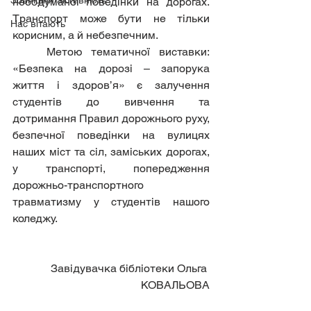
Зовнішня активність
необдуманої поведінки на дорогах. 	
Транспорт може бути не тільки 
Нас вітають
корисним, а й небезпечним.
	Метою тематичної виставки: 
«Безпека на дорозі – запорука 
життя і здоров’я» є залучення 
студентів до вивчення та 
дотримання Правил дорожнього руху, 
безпечної поведінки на вулицях 
наших міст та сіл, заміських дорогах, 
у транспорті, попередження 
дорожньо-транспортного 
травматизму у студентів нашого 
коледжу.
Завідувачка бібліотеки Ольга 
КОВАЛЬОВА