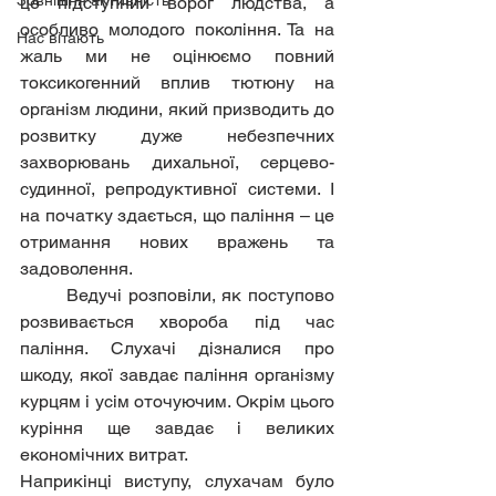
Зовнішня активність
це підступний ворог людства, а 
особливо молодого покоління. Та на 
Нас вітають
жаль ми не оцінюємо повний 
токсикогенний вплив тютюну на 
організм людини, який призводить до 
розвитку дуже небезпечних 
захворювань дихальної, серцево-
судинної, репродуктивної системи. І 
на початку здається, що паління – це 
отримання нових вражень та 
задоволення.
	Ведучі розповіли, як поступово 
розвивається хвороба під час 
паління. Слухачі дізналися про 
шкоду, якої завдає паління організму 
курцям і усім оточуючим. Окрім цього 
куріння ще завдає і великих 
економічних витрат.
Наприкінці виступу, слухачам було 