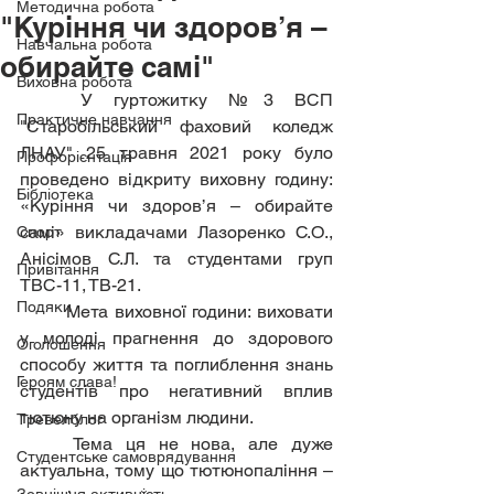
Методична робота
"Куріння чи здоров’я –
Навчальна робота
обирайте самі"
Виховна робота
	У гуртожитку №3 ВСП 
Практичне навчання
"Старобільський фаховий коледж 
ЛНАУ" 25 травня 2021 року було 
Профорієнтація
проведено відкриту виховну годину: 
Бібліотека
«Куріння чи здоров’я – обирайте 
самі» викладачами Лазоренко С.О., 
Спорт
Анісімов С.Л. та студентами груп 
Привітання
ТВС-11, ТВ-21.
Подяки
	Мета виховної години: виховати 
у молоді прагнення до здорового 
Оголошення
способу життя та поглиблення знань 
Героям слава!
студентів про негативний вплив 
тютюну на організм людини.
Тревелблог
	Тема ця не нова, але дуже 
Студентське самоврядування
актуальна, тому що тютюнопаління – 