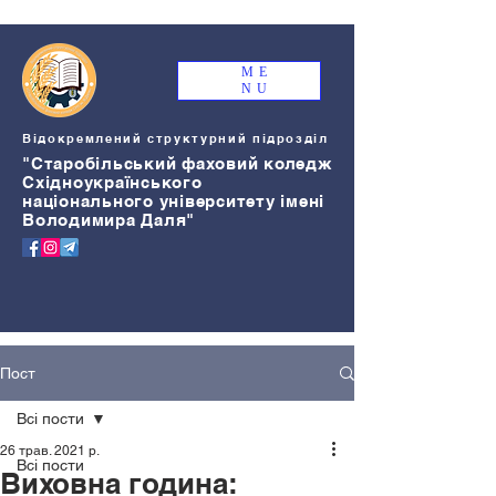
ME
NU
Відокремлений структурний підрозділ
"Старобільський
ф
аховий коледж
Східноукраїнського
національного університету імені
Володимира Даля"
Пост
Всі пости
26 трав. 2021 р.
Всі пости
Виховна година: