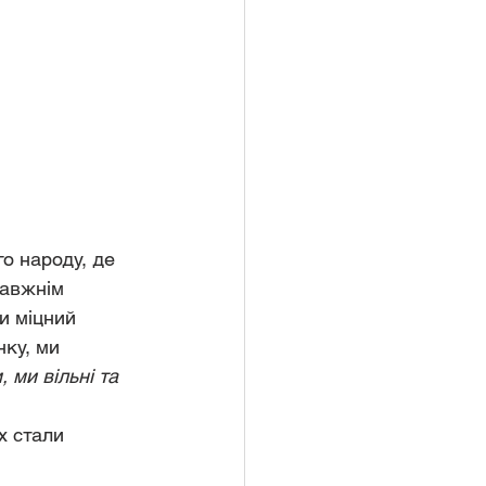
го народу, де 
равжнім 
и міцний 
ку, ми 
 ми вільні та 
х стали 