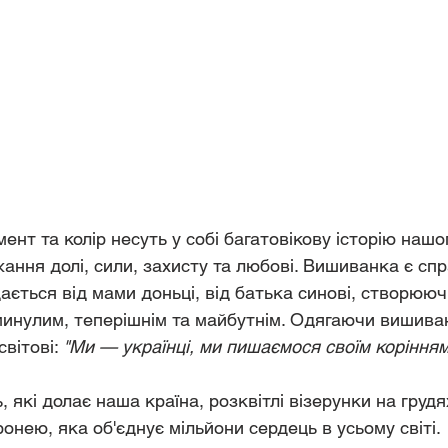
ент та колір несуть у собі багатовікову історію нашо
ння долі, сили, захисту та любові. Вишиванка є сп
ається від мами доньці, від батька синові, створююч
минулим, теперішнім та майбутнім. Одягаючи вишиван
вітові: 
"Ми — українці, ми пишаємося своїм корінням,
 які долає наша країна, розквітлі візерунки на грудя
нею, яка об'єднує мільйони сердець в усьому світі.