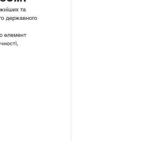
жніших та 
го державного 
то елемент 
чності, 