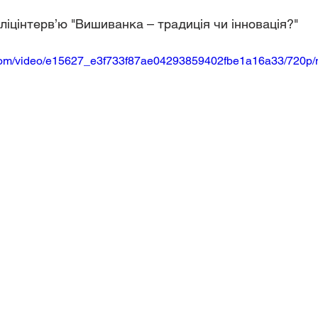
ліцінтерв’ю "Вишиванка – традиція чи інновація?"
ic.com/video/e15627_e3f733f87ae04293859402fbe1a16a33/720p/