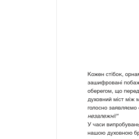
Кожен стібок, орнам
зашифровані побажа
оберегом, що перед
духовний міст між 
голосно заявляємо с
незалежні!"
У часи випробувань,
нашою духовною бро