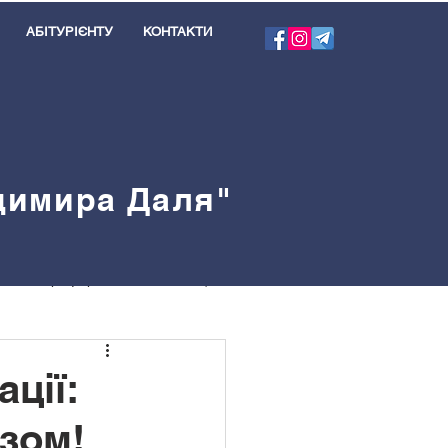
АБІТУРІЄНТУ
КОНТАКТИ
одимира Даля"
я
Профорієнтація
велблог
ції:
зом!