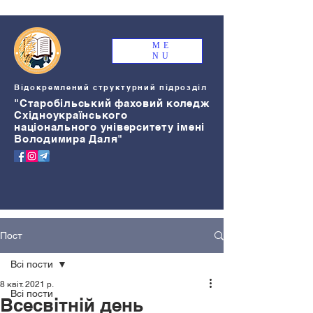
ME
NU
Відокремлений структурний підрозділ
"Старобільський
ф
аховий коледж
Східноукраїнського
національного університету імені
Володимира Даля"
Пост
Всі пости
8 квіт. 2021 р.
Всі пости
Всесвітній день