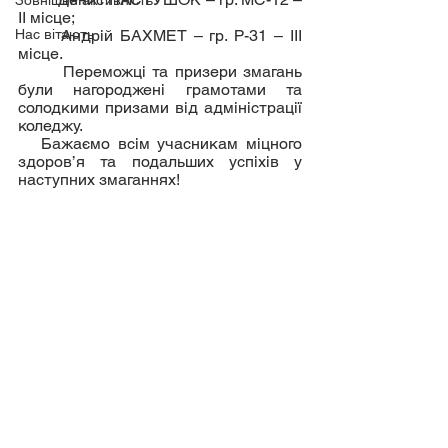
Зовнішня активність
ІІ місце;
Нас вітають
	Андрій БАХМЕТ – гр. Р-31 – ІІІ 
місце.
       Переможці та призери змагань 
були нагороджені грамотами та 
солодкими призами від адміністрації 
коледжу.
   Бажаємо всім учасникам міцного 
здоров’я та подальших успіхів у 
наступних змаганнях!