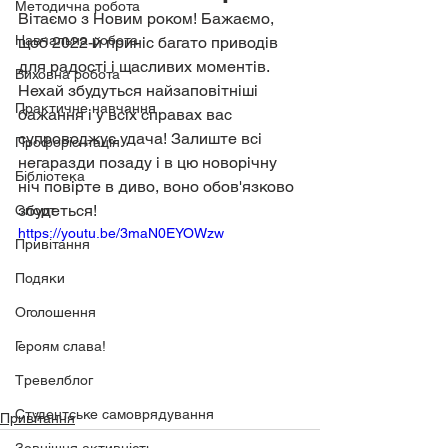
Методична робота
Вітаємо з Новим роком! Бажаємо, 
Навчальна робота
щоб 2022-й приніс багато приводів 
для радості і щасливих моментів. 
Виховна робота
Нехай збудуться найзаповітніші 
Практичне навчання
бажання і у всіх справах вас 
супроводжує удача! Залиште всі 
Профорієнтація
негаразди позаду і в цю новорічну 
Бібліотека
ніч повірте в диво, воно обов'язково 
збудеться!
Спорт
https://youtu.be/3maN0EYOWzw
Привітання
Подяки
Оголошення
Героям слава!
Тревелблог
Студентське самоврядування
Привітання