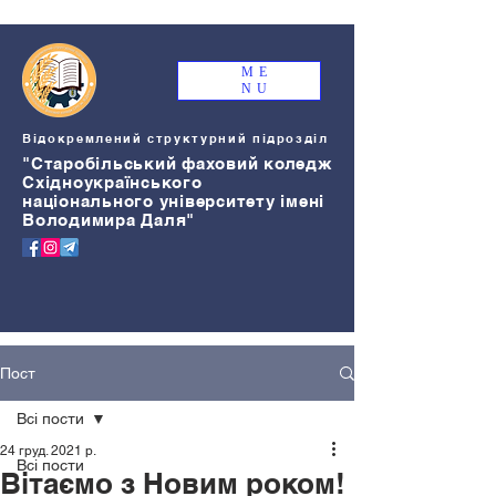
ME
NU
Відокремлений структурний підрозділ
"Старобільський
ф
аховий коледж
Східноукраїнського
національного університету імені
Володимира Даля"
Пост
Всі пости
24 груд. 2021 р.
Всі пости
Вітаємо з Новим роком!