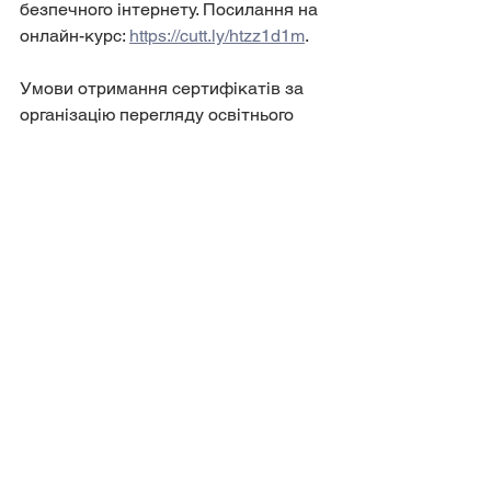
безпечного інтернету. Посилання на 
онлайн-курс: 
https://cutt.ly/htzz1d1m
.
Умови отримання сертифікатів за 
організацію перегляду освітнього 
онлайн-курсу 
#ШахрайГудбай
додаються, перегляд за посиланням: 
https://cutt.ly/etzEimyZ
.
Виховна робота
Оголошення
Дивитися всі
Останні пости