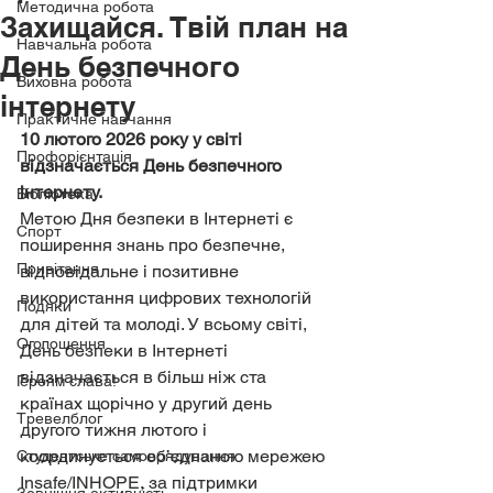
Методична робота
Захищайся. Твій план на
Навчальна робота
День безпечного
Виховна робота
інтернету
Практичне навчання
10 лютого 2026 року у світі 
Профорієнтація
відзначається День безпечного 
інтернету.
Бібліотека
Метою Дня безпеки в Інтернеті є 
Спорт
поширення знань про безпечне, 
Привітання
відповідальне і позитивне 
використання цифрових технологій 
Подяки
для дітей та молоді. У всьому світі, 
Оголошення
День безпеки в Інтернеті 
відзначається в більш ніж ста 
Героям слава!
країнах щорічно у другий день 
Тревелблог
другого тижня лютого і 
координується об’єднаною мережею 
Студентське самоврядування
Insafe/INHOPE, за підтримки 