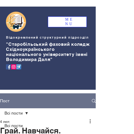
ME
NU
Відокремлений структурний підрозділ
"Старобільський
ф
аховий коледж
Східноукраїнського
національного університету імені
Володимира Даля"
Пост
Всі пости
4 лют.
Всі пости
Грай. Навчайся.