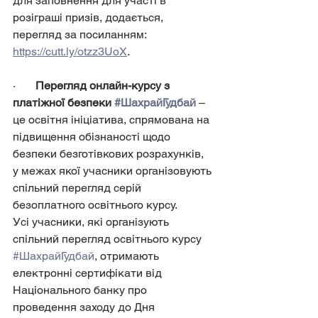
для заповнення для участі в 
розіграші призів, додається, 
перегляд за посиланням: 
https://cutt.ly/otzz3UoX
.
·       
Перегляд онлайн-курсу з 
платіжної безпеки 
#ШахрайГудбай
 – 
це освітня ініціатива, спрямована на 
підвищення обізнаності щодо 
безпеки безготівкових розрахунків, 
у межах якої учасники організовують 
спільний перегляд серій 
безоплатного освітнього курсу.
Усі учасники, які організують 
спільний перегляд освітнього курсу 
#ШахрайГудбай
, отримають 
електронні сертифікати від 
Національного банку про 
проведення заходу до Дня 