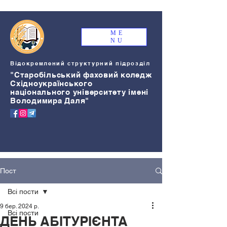
ME
NU
Відокремлений структурний підрозділ
"Старобільський
ф
аховий коледж
Східноукраїнського
національного університету імені
Володимира Даля"
Пост
Всі пости
9 бер. 2024 р.
Всі пости
ДЕНЬ АБІТУРІЄНТА