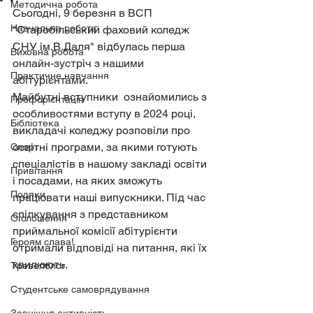
Методична робота
Сьогодні, 9 березня в ВСП 
Навчальна робота
"Старобільський фаховий коледж 
СНУ ім.В.Даля" відбулась перша 
Виховна робота
онлайн-зустріч з нашими 
Практичне навчання
абітурієнтами.
Майбутні вступники  ознайомились з 
Профорієнтація
особливостями вступу в 2024 році, 
Бібліотека
викладачі коледжу розповіли про 
освітні програми, за якими готують 
Спорт
спеціалістів в нашому закладі освіти 
Привітання
і посадами, на яких зможуть 
Подяки
працювати наші випускники. Під час 
спілкування з представником 
Оголошення
приймальної комісії абітурієнти 
Героям слава!
отримали відповіді на питання, які їх 
хвилюють.
Тревелблог
Студентське самоврядування