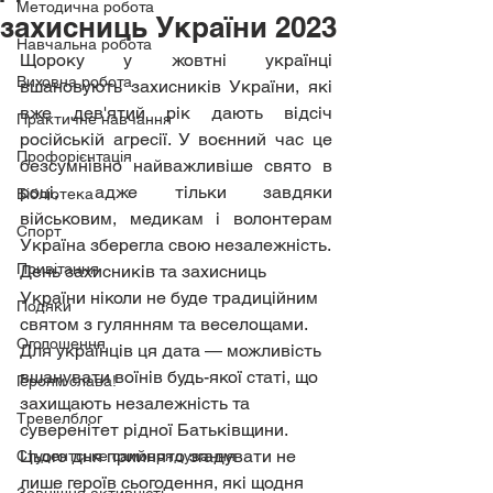
Методична робота
захисниць України 2023
Навчальна робота
Щороку у жовтні українці 
Виховна робота
вшановують захисників України, які 
вже дев'ятий рік дають відсіч 
Практичне навчання
російській агресії. У воєнний час це 
Профорієнтація
безсумнівно найважливіше свято в 
році, адже тільки завдяки 
Бібліотека
військовим, медикам і волонтерам 
Спорт
Україна зберегла свою незалежність.
Привітання
День захисників та захисниць 
України ніколи не буде традиційним 
Подяки
святом з гулянням та веселощами. 
Оголошення
Для українців ця дата — можливість 
вшанувати воїнів будь-якої статі, що 
Героям слава!
захищають незалежність та 
Тревелблог
суверенітет рідної Батьківщини. 
Цього дня прийнято згадувати не 
Студентське самоврядування
лише героїв сьогодення, які щодня 