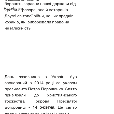
Зовнішня активність
боронять кордони нашої держави від 
Нас вітають
країни-агресора, але й ветеранів 
Другої світової війни, наших предків 
козаків, які виборювали право на 
незалежність.
День захисників в Україні був 
заснований в 2014 році за указом 
президента Петра Порошенка. Свято 
прив'язали до християнського 
торжества Покрова Пресвятої 
Богородиці - 
14 жовтня
. Це свято 
дуже шанували запорізькі козаки.