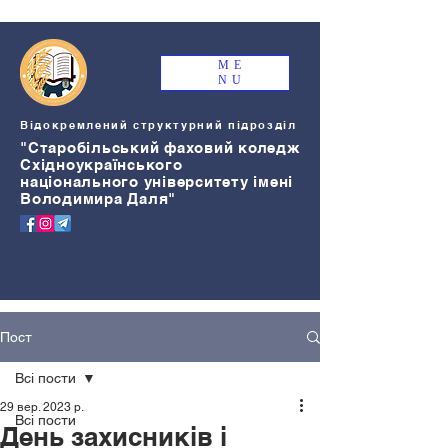
ME
NU
Відокремлений структурний підрозділ
"Старобільський
ф
аховий коледж
Східноукраїнського
національного університету імені
Володимира Даля"
Пост
Всі пости
29 вер. 2023 р.
Всі пости
День захисників і