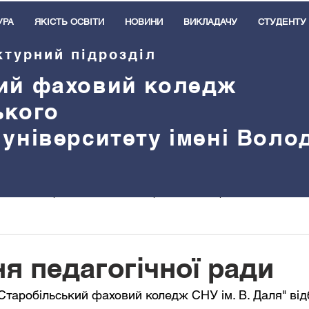
УРА
ЯКІСТЬ ОСВІТИ
НОВИНИ
ВИКЛАДАЧУ
СТУДЕНТУ
ктурний підрозділ
ий
ф
аховий коледж
ького
 університету імені Вол
Навчальна робота
Виховна робота
Практичне навчанн
ітання
Подяки
Оголошення
Героям слава!
Тре
ня педагогічної ради
Старобільський фаховий коледж СНУ ім. В. Даля" від
Зовнішня активність
Нас вітають