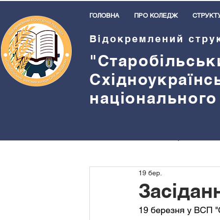
ГОЛОВНА
ПРО КОЛЕДЖ
СТРУКТ
Відокремлений стру
"Старобільськ
Східноукраїнс
національного
Всі пости
Методична робота
19 бер.
Бібліотека
Спорт
Прив
Засідан
19 березня у ВСП "
Студентське самоврядування