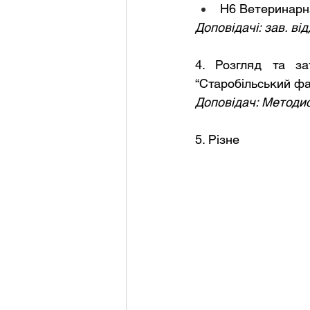
Н6 Ветеринарн
Доповідачі: зав. в
4. Розгляд та з
“Старобільський фа
Доповідач: Методис
5. Різне