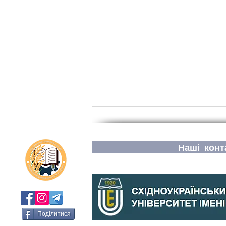
Наші конт
Успіхи та визнання:
Поділитися
викладачі та