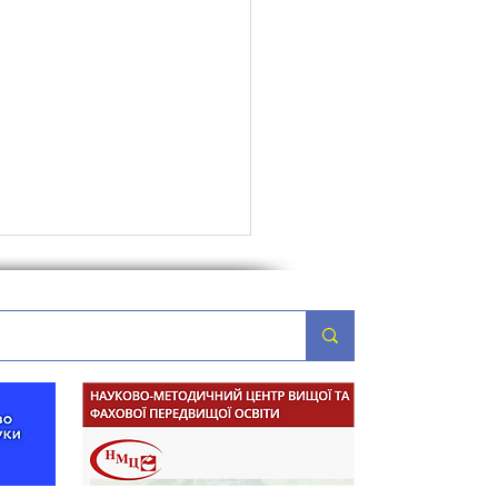
булося засідання Ради
ості освітньої