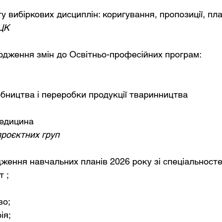
у вибіркових дисциплін: коригування, пропозиції, пл
 ЦК
ердження змін до Освітньо-професійних програм:
обництва і переробки продукції тваринництва
едицина
проєктних груп
вердження навчальних планів 2026 року зі спеціальносте
 ;
во;
ія;