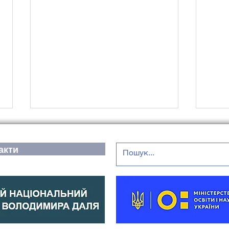
акти
Підсумки навчального
Від
року: відбулося чергове
з як