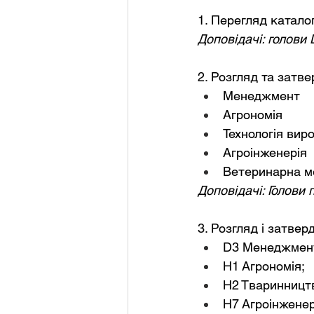
1. Перегляд каталог
Доповідачі: голови
2. Розгляд та затв
Менеджмент
Агрономія
Технологія вир
Агроінженерія
Ветеринарна м
Доповідачі: Голови 
3. ﻿﻿﻿Розгляд і зат
D3 Менеджмент
Н1 Агрономія;
Н2 Тваринницт
Н7 Агроінженер