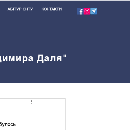
АБІТУРІЄНТУ
КОНТАКТИ
одимира Даля"
я
Профорієнтація
велблог
булось 