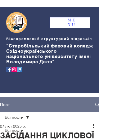
ME
NU
Відокремлений структурний підрозділ
"Старобільський
ф
аховий коледж
Східноукраїнського
національного університету імені
Володимира Даля"
Пост
Всі пости
27 лют. 2025 р.
Всі пости
ЗАСІДАННЯ ЦИКЛОВОЇ