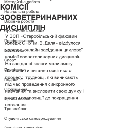
Методична робота
КОМІСІЇ
Навчальна робота
ЗООВЕТЕРИНАРНИХ
Виховна робота
ДИСЦИПЛІН
Практичне навчання
У ВСП «Старобільський фаховий 
Профорієнтація
коледж СНУ ім. В. Даля» відбулося 
чергове  онлайн засідання циклової 
Бібліотека
комісії зооветеринарних дисциплін. 
Спорт
На засіданні колеги мали змогу 
Привітання
обговорити питання освітнього 
процесу,  труднощі, які виникають 
Подяки
під час проведення синхронного 
Оголошення
навчання та висловити свою думку і 
внести пропозиції до покращення 
Героям слава!
навчання. 
Тревелблог
Студентське самоврядування