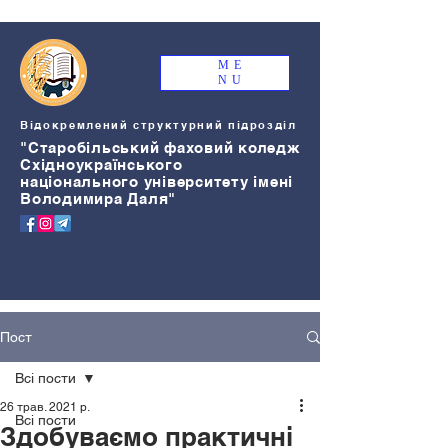
ME
NU
Відокремлений структурний підрозділ
"Старобільський
ф
аховий коледж
Східноукраїнського
національного університету імені
Володимира Даля"
Пост
Всі пости
26 трав. 2021 р.
Всі пости
Здобуваємо практичні