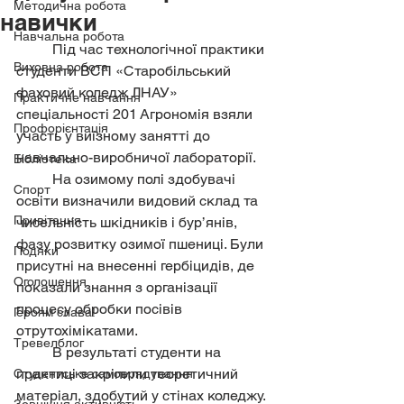
Методична робота
навички
Навчальна робота
	Під час технологічної практики 
Виховна робота
студенти ВСП «Старобільський 
фаховий коледж ЛНАУ» 
Практичне навчання
спеціальності 201 Агрономія взяли 
Профорієнтація
участь у виїзному занятті до 
навчально-виробничої лабораторії.
Бібліотека
	На озимому полі здобувачі 
Спорт
освіти визначили видовий склад та 
Привітання
чисельність шкідників і бур’янів, 
фазу розвитку озимої пшениці. Були 
Подяки
присутні на внесенні гербіцидів, де 
Оголошення
показали знання з організації 
процесу обробки посівів 
Героям слава!
отрутохімікатами.
Тревелблог
	В результаті студенти на 
практиці закріпили теоретичний 
Студентське самоврядування
матеріал, здобутий у стінах коледжу.