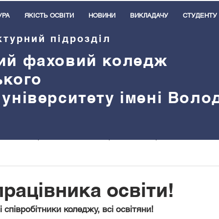
УРА
ЯКІСТЬ ОСВІТИ
НОВИНИ
ВИКЛАДАЧУ
СТУДЕНТУ
ктурний підрозділ
ий
ф
аховий коледж
ького
 університету імені Вол
Навчальна робота
Виховна робота
Практичне навчанн
ітання
Подяки
Оголошення
Героям слава!
Тре
працівника освіти!
 співробітники коледжу, всі освітяни!
Зовнішня активність
Нас вітають