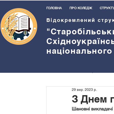
ГОЛОВНА
ПРО КОЛЕДЖ
СТРУКТ
Відокремлений стру
"Старобільськ
Східноукраїнс
національного
Всі пости
Методична робота
29 вер. 2023 р.
Бібліотека
Спорт
Прив
З Днем 
Шановні викладачі і
Студентське самоврядування