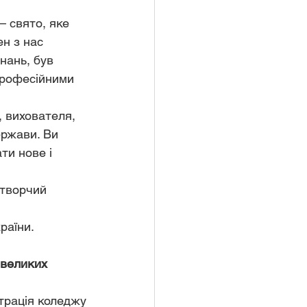
 свято, яке 
н з нас 
нань, був 
професійними 
 вихователя, 
ержави. Ви 
ти нове і 
 творчий 
раїни.
 великих 
трація коледжу