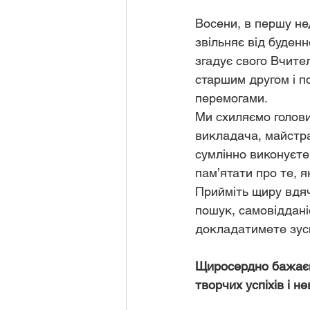
Восени, в першу не
звільняє від буденн
згадує свого Вчител
старшим другом і п
перемогами.
Ми схиляємо голови
викладача, майстра
сумлінно виконуєте
пам’ятати про те, я
Прийміть щиру вдяч
пошук, самовідданіс
докладатимете зуси
Щиросердно бажаємо
творчих успіхів і н