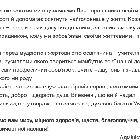
ділю жовтня ми відзначаємо День працівника освіти –
ості й допомагає осягнути найголовніше у житті. Коже
я – того, котрий долучив до книги, запалив іскорку з
орадником, кому ми зобов’язані своїми життєвими і 
 перед мудрістю і жертовністю освітянина – учителя,
, зусиллями якого твориться майбутнє всієї нашої д
 свій професійний обов’язок, вчите нашу юнь пізнава
кого ми роду.
ність за високе служіння обраній справі, невтомний
ть, добро і щедрість душі. Впевнені, що ви й надалі 
ль задля утвердження заможної, духовно багатої Ук
 вам миру, міцного здоров’я, щастя, благополуччя,
евичерпної наснаги!
Адмініс