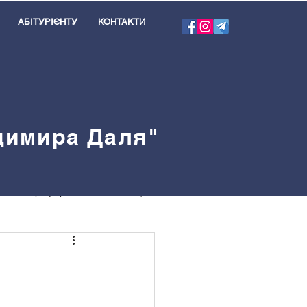
АБІТУРІЄНТУ
КОНТАКТИ
одимира Даля"
я
Профорієнтація
велблог