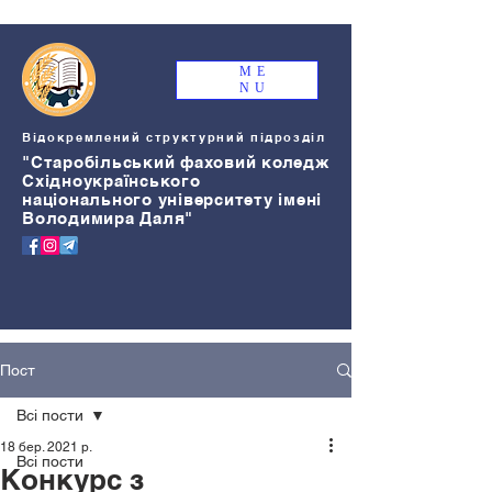
ME
NU
Відокремлений структурний підрозділ
"Старобільський
ф
аховий коледж
Східноукраїнського
національного університету імені
Володимира Даля"
Пост
Всі пости
18 бер. 2021 р.
Всі пости
Конкурс з