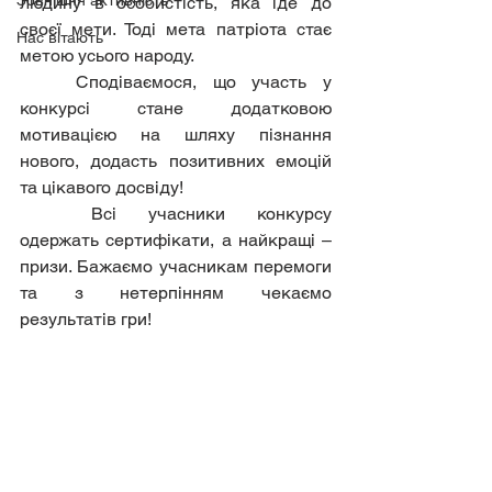
Зовнішня активність
людину в особистість, яка іде до 
своєї мети. Тоді мета патріота стає 
Нас вітають
метою усього народу.
	Сподіваємося, що участь у 
конкурсі стане додатковою 
мотивацією на шляху пізнання 
нового, додасть позитивних емоцій 
та цікавого досвіду!
	Всі учасники конкурсу 
одержать сертифікати, а найкращі – 
призи. Бажаємо учасникам перемоги 
та з нетерпінням чекаємо 
результатів гри!