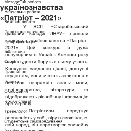
Методична робота
українознавства
Навчальна робота
«Патріот – 2021»
Виховна робота
	У ВСП «Старобільський 
Практичне навчання
фаховий коледж ЛНАУ» провели 
конкурс з українознавства «Патріот- 
Профорієнтація
2021». Цей конкурс є дуже 
Бібліотека
популярним в Україні. Кожного року 
наші студенти беруть в ньому участь. 
Спорт
Конкурсні завдання цікаві, доступні 
Привітання
студентам, вони містять запитання з 
Подяки
багатьох напрямків знань: мови, 
країнознавства, літератури та 
Оголошення
відображають різнобічну інформацію 
Героям слава!
про Україну.
	Патріотизм породжує 
Тревелблог
впевненість у собі, віру в свою націю, 
Студентське самоврядування
свій народ, він перетворює звичайну 