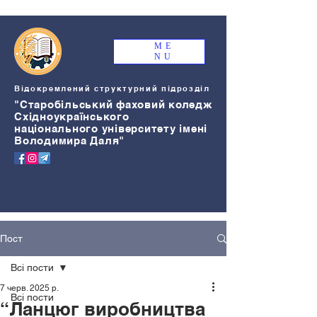
ME
NU
Відокремлений структурний підрозділ
"Старобільський
ф
аховий коледж
Східноукраїнського
національного університету імені
Володимира Даля"
Пост
Всі пости
7 черв. 2025 р.
Всі пости
“Ланцюг виробництва