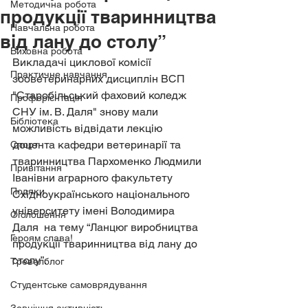
Методична робота
продукції тваринництва
Навчальна робота
від лану до столу”
Виховна робота
Викладачі циклової комісії 
Практичне навчання
зооветеринарних дисциплін ВСП 
"Старобільський фаховий коледж 
Профорієнтація
СНУ ім. В. Даля" знову мали 
Бібліотека
можливість відвідати лекцію 
доцента кафедри ветеринарії та 
Спорт
тваринництва Пархоменко Людмили  
Привітання
Іванівни аграрного факультету 
Подяки
Східноукраїнського національного 
університету імені Володимира 
Оголошення
Даля  на тему “Ланцюг виробництва 
Героям слава!
продукції тваринництва від лану до 
столу”.
Тревелблог
Студентське самоврядування