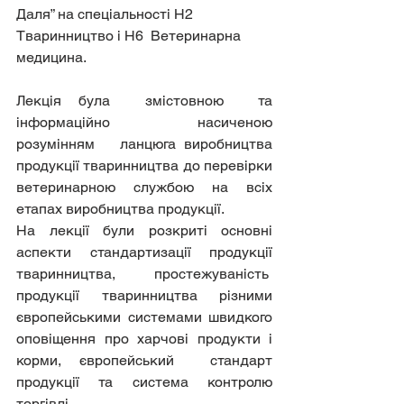
Даля” на спеціальності Н2 
Тваринництво і Н6  Ветеринарна 
медицина.
Лекція була  змістовною  та 
інформаційно насиченою 
розумінням  
ланцюга виробництва 
продукції тваринництва до перевірки 
ветеринарною службою на всіх 
етапах виробництва продукції.
На лекції були розкриті основні 
аспекти стандартизації продукції 
тваринництва, простежуваність  
продукції тваринництва різними 
європейськими системами швидкого 
оповіщення про харчові продукти і 
корми, європейський  стандарт 
продукції та система контролю 
торгівлі.  