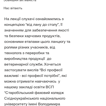
Зовнішня активність
Нас вітають
На лекції слухачі ознайомились з 
концепцією “від лану до столу”, її 
значенням для забезпечення якості 
та безпеки харчових продуктів, 
основними етапами цього ланцюгу та 
ролями різних учасників, від 
технолога з переробки та 
виробництва продукції  до 
ветеринарної служби. Хочеться 
застосувати вислів “Всі професії 
важливі - всі професії потрібні”, які  
можна отримати навчаючись  у 
нашому закладі освіти ВСП 
“Старобільський фаховий коледж 
Східноукраїнського національного 
університету імені Володимира 