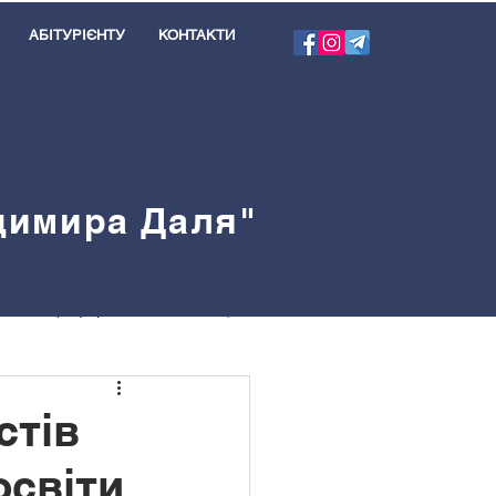
АБІТУРІЄНТУ
КОНТАКТИ
одимира Даля"
я
Профорієнтація
велблог
стів
освіти