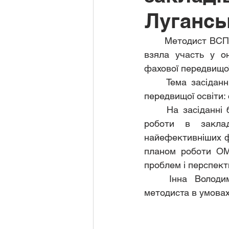
Лугансь
	Методист ВСП «Старобільський фаховий коледж ЛНАУ» Бондар І.В. 24 листопада 
взяла участь у он
фахової передвищої 
	Тема засідання: «Організація навчально-методичної роботи в закладах фахової 
передвищої освіти:
	На засіданні були розглянуті питання обміну досвідом з організації методичної 
роботи в заклад
найефективніших фо
планом роботи ОМ
проблем і перспект
	Інна Володимирівна виступила з доповіддю на тему: «Парадигма роботи 
методиста в умовах