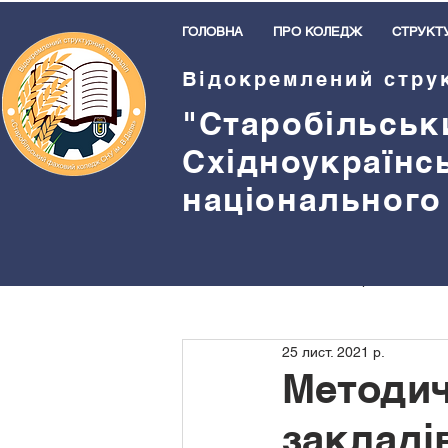
ГОЛОВНА
ПРО КОЛЕДЖ
СТРУКТ
Відокремлений стру
"Старобільськ
Східноукраїнс
національного
Всі пости
Методична робота
25 лист. 2021 р.
Бібліотека
Спорт
Прив
Методич
закладі
Студентське самоврядування