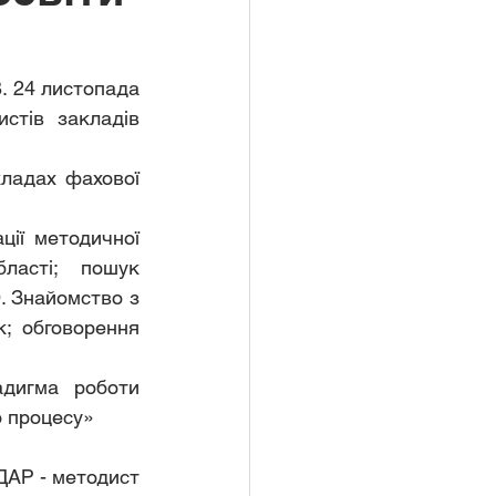
стів закладів 
асті; пошук 
 Знайомство з 
 обговорення 
о процесу»
ДАР - методист