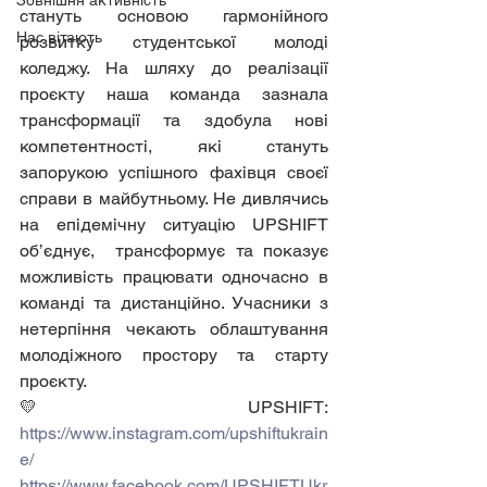
Зовнішня активність
стануть основою гармонійного 
Нас вітають
розвитку студентської молоді 
коледжу. На шляху до реалізації 
проєкту наша команда зазнала 
трансформації та здобула нові 
компетентності, які стануть 
запорукою успішного фахівця своєї 
справи в майбутньому. Не дивлячись 
на епідемічну ситуацію UPSHIFT 
об’єднує,  трансформує та показує 
можливість працювати одночасно в 
команді та дистанційно. Учасники з 
нетерпіння чекають облаштування 
молодіжного простору та старту 
проєкту. 
💛 UPSHIFT: 
https://www.instagram.com/upshiftukrain
e/
https://www.facebook.com/UPSHIFTUkr