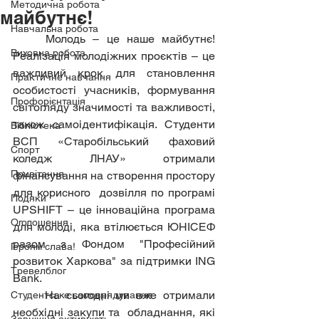
Методична робота
майбутнє!
Навчальна робота
	Молодь – це наше майбутнє! 
Виховна робота
Реалізація молодіжних проєктів – це 
важливий крок для становлення 
Практичне навчання
особистості учасників, формування 
Профорієнтація
світогляду значимості та важливості, 
також самоідентифікація. Студенти 
Бібліотека
ВСП «Старобільський фаховий 
Спорт
коледж ЛНАУ» отримали 
Привітання
фінансування на створення простору 
для корисного  дозвілля по програмі 
Подяки
UPSHIFT – це інноваційна програма 
Оголошення
для молоді, яка втілюється ЮНІСЕФ 
разом з Фондом "Професійний 
Героям слава!
розвиток Харкова" за підтримки ING 
Тревелблог
Bank. 
	На сьогодні ми вже отримали 
Студентське самоврядування
необхідні закупи та  обладнання, які 