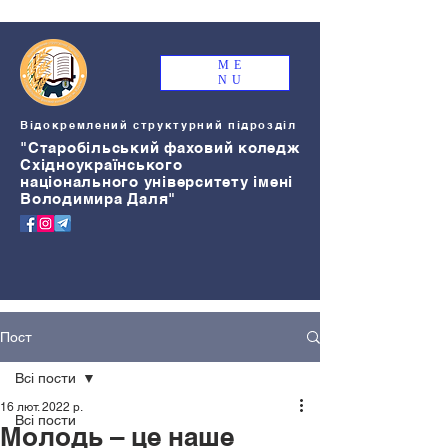
ME
NU
Відокремлений структурний підрозділ
"Старобільський
ф
аховий коледж
Східноукраїнського
національного університету імені
Володимира Даля"
Пост
Всі пости
16 лют. 2022 р.
Всі пости
Молодь – це наше