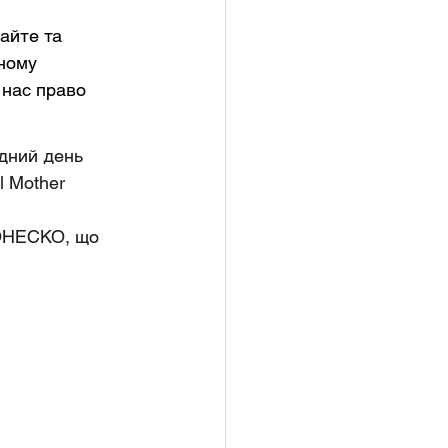
айте та 
ному 
 нас право 
дний день 
l Mother 
 ЮНЕСКО, що 