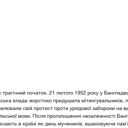
ає трагічний початок. 21 лютого 1952 року у Бангладе
нська влада жорстоко придушила мітингувальників, 
ловлювали свій протест проти урядової заборони на в
гальської мови. Після проголошення незалежності Бан
начають в країні як день мучеників, вшановуючи пам’