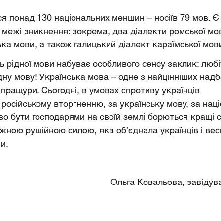
ся понад 130 національних меншин – носіїв 79 мов. Є 
 межі зникнення: зокрема, два діалекти ромської мов
ка мови, а також галицький діалект караїмської мов
 рідної мови набуває особливого сенсу заклик: любіт
ну мову! Українська мова – одне з найцінніших надба
пращури. Сьогодні, в умовах спротиву українців 
осійському вторгненню, за українську мову, за наці
аво бути господарями на своїй землі борються кращі 
жною рушійною силою, яка об’єднала українців і весь
и.
Ольга Ковальова, завідув