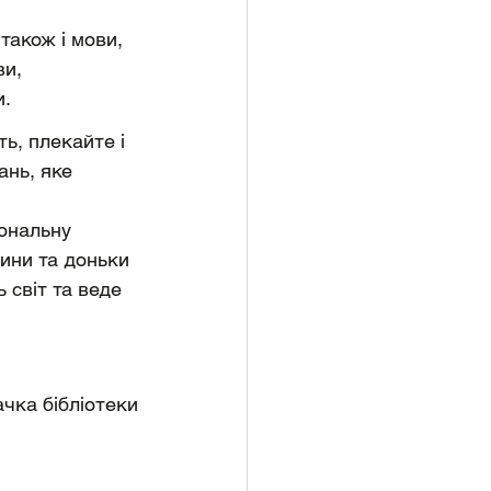
також і мови, 
и, 
и.
ь, плекайте і 
нь, яке 
ональну 
сини та доньки 
 світ та веде 
ачка бібліотеки