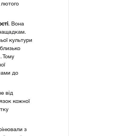
 лютого 
сті
.
 Вона 
 нащадкам. 
ньої культури 
 близько 
 Тому 
ої 
чами до 
е від 
язок кожної 
тку 
орінювали з 