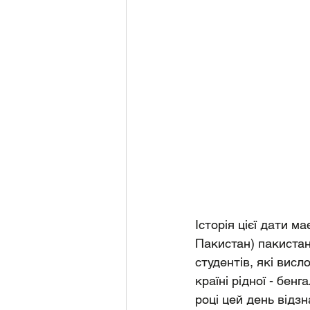
Історія цієї дати м
Пакистан) пакиста
студентів, які вис
країні рідної - бен
році цей день відз