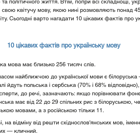
 та політичного життя. Втім, попри всі складнощі, ук
и свою квітучу мову, якою нині розмовляють понад 45
ту. Сьогодні варто нагадати 10 цікавих фактів про у
10 цікавих фактів про українську мову
ька мова має близько 256 тисяч слів.
пасом найближчою до української мови є білоруська
алі йдуть польська і сербська (70% і 68% відповідно),
ксперти, до речі, зазначають: якщо порівнювати фоне
нська має від 22 до 29 спільних рис з білоруською, ч
ькою мовами, а з російською тільки 11.
ві, на відміну від решти східнослов'янських мов, імен
ких — кличний.