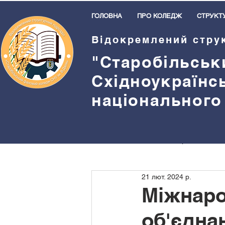
ГОЛОВНА
ПРО КОЛЕДЖ
СТРУКТ
Відокремлений стру
"Старобільськ
Східноукраїнс
національного
Всі пости
Методична робота
21 лют. 2024 р.
Бібліотека
Спорт
Прив
Міжнаро
об'єдна
Студентське самоврядування