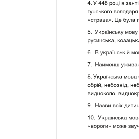
4. У 448 році візан
гунського володаря 
«страва». Це була 
5. 
 Українську мову 
русинська, козацьк
6. 
 В українській мо
7. 
 Найменш уживано
8. Українська мова 
обрій, небозвід, не
видноколо, виднокр
9. 
 Назви всіх дити
10. 
 Українська мов
«вороги» може зву