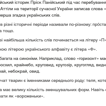
тійський історик Пріск Панійський під час перебування
Аттіли на території сучасної України записав слова «
перша згадка українських слів.
в різні історичні періоди називали по-різному: про́ста
а тощо.
ві найбільша кількість слів починається на літеру «П»
ю літерою українського алфавіту є літера «Ф».
багата на синоніми. Наприклад, слово «горизонт» має
босхил, крайнебо, круговид, кругозір, кругогляд, видн
ай, небокрай, овид.
нчат тварин є іменниками середнього роду: теля, кот
а має велику кількість зменшувальних форм. Навіть 
чати як «вороженьки».