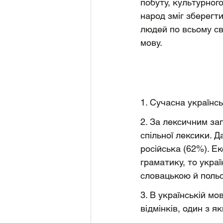
побуту, культурного
народ зміг зберегт
людей по всьому сві
мову.
1. Сучасна українс
2. За лексичним за
спільної лексики. Д
російська (62%). Е
граматику, то украї
словацькою й польс
3. В українській мо
відмінків, один з я