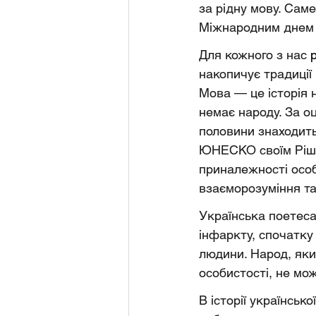
за рідну мову. Сам
Міжнародним днем 
Для кожного з нас 
накопичує традиції 
Мова — це історія н
немає народу. За оц
половини знаходить
ЮНЕСКО своїм Рішен
приналежності особ
взаєморозуміння т
Українська поетеса
інфаркту, спочатку 
людини. Народ, який
особистості, не мож
В історії українськ