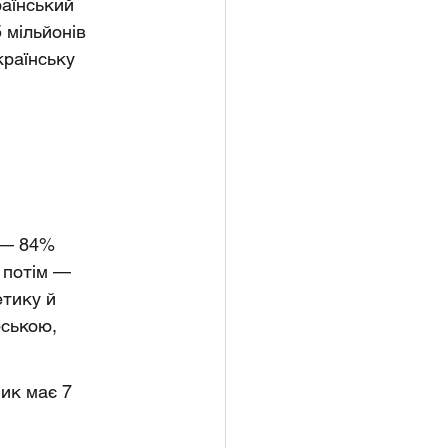
раїнський 
 мільйонів 
країнську 
 — 84% 
 потім — 
тику й 
еською, 
ник має 7 