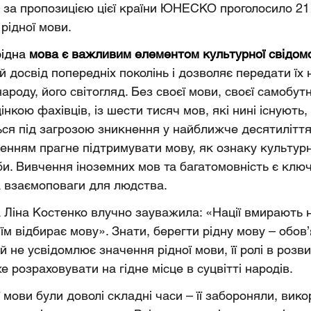
е за пропозицією цієї країни ЮНЕСКО проголосило 21
рідної мови.
рідна 
мова є важливим елементом культурної свідомо
й досвід попередніх поколінь і дозволяє передати їх
ароду, його світогляд. Без своєї мови, своєї самобут
інкою фахівців, із шести тисяч мов, які нині існують,
ся під загрозою зникнення у найближче десятиліття.
ням прагне підтримувати мову, як ознаку культурн
и. Вивчення іноземних мов та багатомовність є клю
а взаємоповаги для людства.
 Ліна Костенко влучно зауважила: «Нації вмирають н
їм відбирає мову». Знати, берегти рідну мову – обов’
 не усвідомлює значення рідної мови, її ролі в розви
е розраховувати на гідне місце в суцвітті народів.
ої мови були доволі складні часи – її забороняли, вик