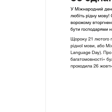
У Міжнародний день
любіть рідну мову!
ворожому вторгненн
бути господарями на
Щороку 21 лютого п
рідної мови, або Мі
Language Day). Про
багатомовності» бу
проходила 26 жовтн