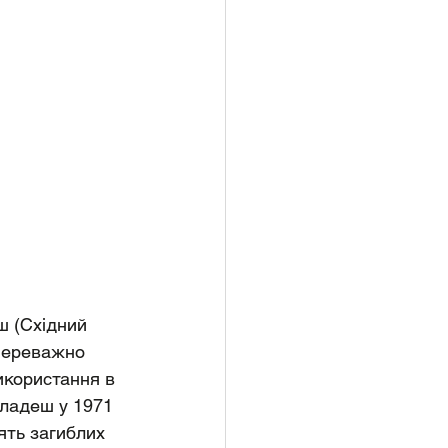
ш (Східний 
переважно 
икористання в 
гладеш у 1971 
ять загиблих 