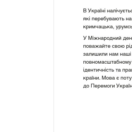
В Україні налічуєть
які перебувають на
кримчацька, урумсь
У Міжнародний день
поважайте свою рід
залишили нам наші 
повномасштабному р
ідентичність та пр
країни. Мова є поту
до Перемоги Україн