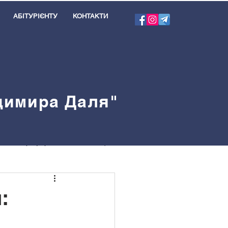
АБІТУРІЄНТУ
КОНТАКТИ
одимира Даля"
я
Профорієнтація
велблог
: