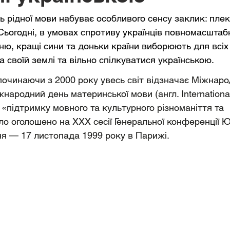
 рідної мови набуває особливого сенсу заклик: плек
 Сьогодні, в умовах спротиву українців повномасштаб
ю, кращі сини та доньки країни виборюють для всіх
 своїй землі та вільно спілкуватися українською.
очинаючи з 2000 року увесь світ відзначає Міжнаро
жнародний день материнської мови (англ. Internationa
 «підтримку мовного та культурного різноманіття та 
ло оголошено на XXX сесії Генеральної конференції
я — 17 листопада 1999 року в Парижі.