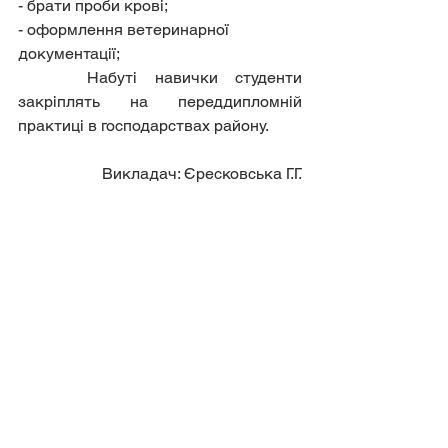
- брати проби крові;
- оформлення ветеринарної 
документації;
    Набуті навички студенти 
закріплять на переддипломній 
практиці в господарствах району.
 Викладач: Єресковська Г.Г.