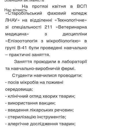
Зовнішня активність
    На протязі квітня в ВСП 
Нас вітають
«Старобільський фаховий коледж 
ЛНАУ» на відділенні «Технологічне» 
зі спеціальності 211 «Ветеринарна 
медицина» з дисципліни 
«Епізоотологія з мікробіологією» в 
групі В-41 були проведені навчально 
– практичні заняття.
      Заняття проходили в лабораторії 
та навчально-виробничій фермі.
      Студенти навчилися проводити: 
- посів мікробів на поживні 
середовища;
- клінічний огляд хворих тварин;
- використання вакцин;
- введення лікарських речовин;
- стерилізацію інструментів;
- алергічне дослідження тварин;