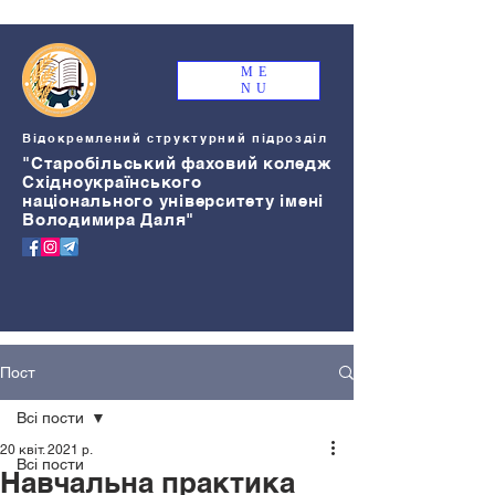
ME
NU
Відокремлений структурний підрозділ
"Старобільський
ф
аховий коледж
Східноукраїнського
національного університету імені
Володимира Даля"
Пост
Всі пости
20 квіт. 2021 р.
Всі пости
Навчальна практика