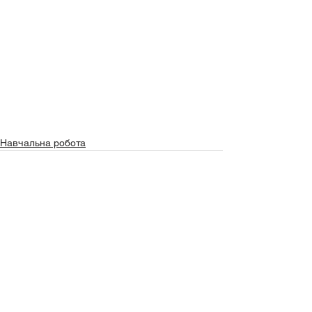
Навчальна робота
Дивитися всі
Останні пости