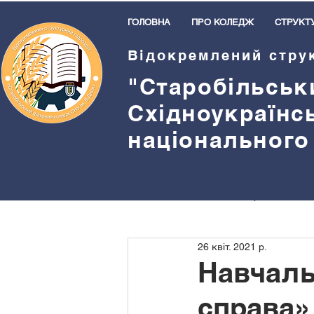
ГОЛОВНА
ПРО КОЛЕДЖ
СТРУКТ
Відокремлений стру
"Старобільськ
Східноукраїнс
національного
Всі пости
Методична робота
26 квіт. 2021 р.
Бібліотека
Спорт
Прив
Навчаль
справа»
Студентське самоврядування