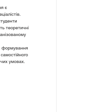
ціалістів.
ть теоретичні 
ханізованому 
 самостійного 
чих умовах. 