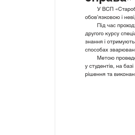
	У ВСП «Старобільський фаховий коледж ЛНАУ» практичне навчання є 
обов’язковою і нев
	Під час проходження навчальної практики «Зварювальна справа» студенти 
другого курсу спец
знання і отримують
способах зварюван
	Метою проведення практичного навчання зі зварювальної справи є формування 
у студентів, на баз
рішення та виконан