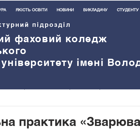
УРА
ЯКІСТЬ ОСВІТИ
НОВИНИ
ВИКЛАДАЧУ
СТУДЕНТУ
ктурний підрозділ
ий
ф
аховий коледж
ького
 університету імені Вол
Навчальна робота
Виховна робота
Практичне навчанн
ітання
Подяки
Оголошення
Героям слава!
Тре
на практика «Зварюв
Зовнішня активність
Нас вітають