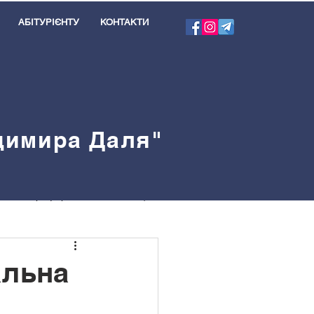
АБІТУРІЄНТУ
КОНТАКТИ
одимира Даля"
я
Профорієнтація
велблог
альна