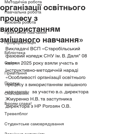
Методична робота
організації освітнього
Навчальна робота
процесу з
Виховна робота
використанням
Практичне навчання
змішаного навчання»
Профорієнтація
Викладачі ВСП «Старобільський 
Бібліотека
фаховий коледж СНУ ім. В. Даля" 08 
квітня 2025 року взяли участь в
Спорт
інструктивно-методичній нараді 
Привітання
«Особливості організації освітнього 
Подяки
процесу з використанням змішаного 
навчання»  за участю в.о. директора 
Оголошення
Жмуренко Н.В. та заступника 
Героям слава!
директора з НР Рогозян О.В.
Тревелблог
Студентське самоврядування