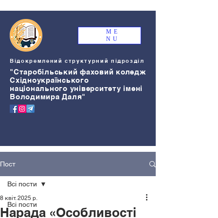
ME
NU
Відокремлений структурний підрозділ
"Старобільський
ф
аховий коледж
Східноукраїнського
національного університету імені
Володимира Даля"
Пост
Всі пости
8 квіт. 2025 р.
Всі пости
Нарада «Особливості