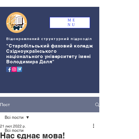
ME
NU
Відокремлений структурний підрозділ
"Старобільський
ф
аховий коледж
Східноукраїнського
національного університету імені
Володимира Даля"
Пост
Всі пости
21 лют. 2022 р.
Всі пости
Нас єднає мова!