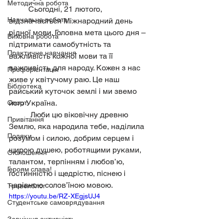
Методична робота
	Сьогодні, 21 лютого, 
Навчальна робота
відзначається Міжнародний день 
рідної мови. Головна мета цього дня – 
Виховна робота
підтримати самобутність та 
Практичне навчання
важливість кожної мови та її 
важливість для народу. Кожен з нас 
Профорієнтація
живе у квітучому раю. Це наш 
Бібліотека
райський куточок землі і ми звемо 
його Україна.
Спорт
	 Люби цю віковічну древню 
Привітання
Землю, яка народила тебе, наділила 
Подяки
розумом і силою, добрим серцем і 
щирою душею, роботящими руками, 
Оголошення
талантом, терпінням і любов’ю, 
Героям слава!
гостинністю і щедрістю, піснею і 
чарівною солов’їною мовою.
Тревелблог
https://youtu.be/RZ-XEgjsUJ4
Студентське самоврядування