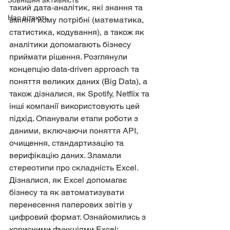
Зовнішня активність
такий дата-аналітик, які знання та 
Нас вітають
вміння йому потрібні (математика, 
статистика, кодування), а також як 
аналітики допомагають бізнесу 
приймати рішення. Розглянули 
концепцію data-driven approach та 
поняття великих даних (Big Data), а 
також дізналися, як Spotify, Netflix та 
інші компанії використовують цей 
підхід. Опанували етапи роботи з 
даними, включаючи поняття API, 
очищення, стандартизацію та 
верифікацію даних. Зламали 
стереотипи про складність Excel. 
Дізналися, як Excel допомагає 
бізнесу та як автоматизувати 
перенесення паперових звітів у 
цифровий формат. Ознайомились з 
корисними функціями Excel: 