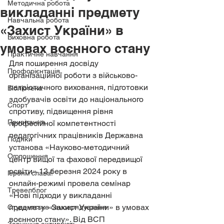
Методична робота
викладанні предмету
Навчальна робота
«Захист України» в
Виховна робота
умовах воєнного стану
Практичне навчання
Для поширення досвіду 
Профорієнтація
організаційної роботи з військово-
патріотичного виховання, підготовки 
Бібліотека
здобувачів освіти до національного 
Спорт
спротиву, підвищення рівня 
Привітання
професійної компетентності 
педагогічних працівників Державна 
Подяки
установа «Науково-методичний 
Оголошення
центр вищої та фахової передвищої 
освіти» 13 березня 2024 року в 
Героям слава!
онлайн-режимі провела семінар 
Тревелблог
«Нові підходи у викладанні 
предмету «Захист України» в умовах 
Студентське самоврядування
воєнного стану». Від ВСП 