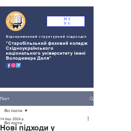
ME
NU
Відокремлений структурний підрозділ
"Старобільський
ф
аховий коледж
Східноукраїнського
національного університету імені
Володимира Даля"
Пост
Всі пости
14 бер. 2024 р.
Всі пости
Нові підходи у