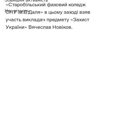
Зовнішня активність
«Старобільський фаховий коледж 
Нас вітають
СНУ ім.В.Даля» в цьому заході взяв 
участь викладач предмету «Захист 
України» Вячеслав Новіков.