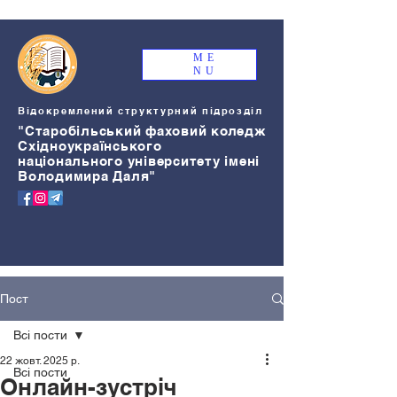
ME
NU
Відокремлений структурний підрозділ
"Старобільський
ф
аховий коледж
Східноукраїнського
національного університету імені
Володимира Даля"
Пост
Всі пости
22 жовт. 2025 р.
Всі пости
Онлайн-зустріч