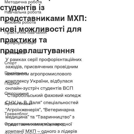
Методична робота
студентів із
Навчальна робота
представниками МХП:
Виховна робота
нові можливості для
Практичне навчання
практики та
Профорієнтація
працевлаштування
Бібліотека
У рамках серії профорієнтаційних 
Спорт
заходів, присвячених провідним 
Привітання
компаніям агропромислового 
комплексу України, відбулася 
Подяки
онлайн-зустріч студентів ВСП 
Оголошення
"Старобільський фаховий коледж 
СНУ ім. В. Даля" спеціальностей 
Героям слава!
“Агроінженерія”, “Ветеринарна 
Тревелблог
медицина” та “Тваринництво” з 
представниками міжнародної 
Студентське самоврядування
компанії МХП – одного з лідерів 