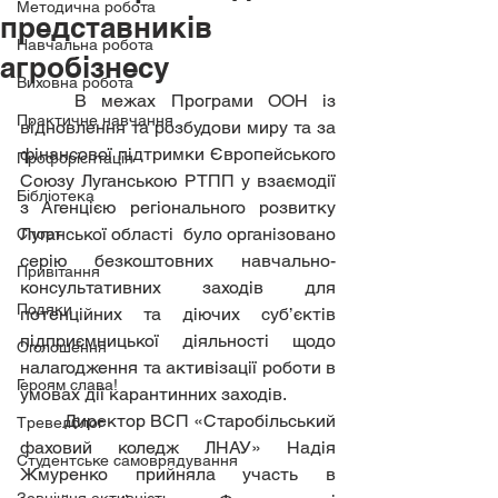
Методична робота
представників
Навчальна робота
агробізнесу
Виховна робота
	В межах Програми ООН із 
Практичне навчання
відновлення та розбудови миру та за 
фінансової підтримки Європейського 
Профорієнтація
Союзу Луганською РТПП у взаємодії 
Бібліотека
з Агенцією регіонального розвитку 
Луганської області  було організовано 
Спорт
серію безкоштовних навчально-
Привітання
консультативних заходів для 
Подяки
потенційних та діючих суб’єктів 
підприємницької діяльності щодо 
Оголошення
налагодження та активізації роботи в 
Героям слава!
умовах дії карантинних заходів.
	Директор ВСП «Старобільський 
Тревелблог
фаховий коледж ЛНАУ» Надія 
Студентське самоврядування
Жмуренко прийняла участь в 