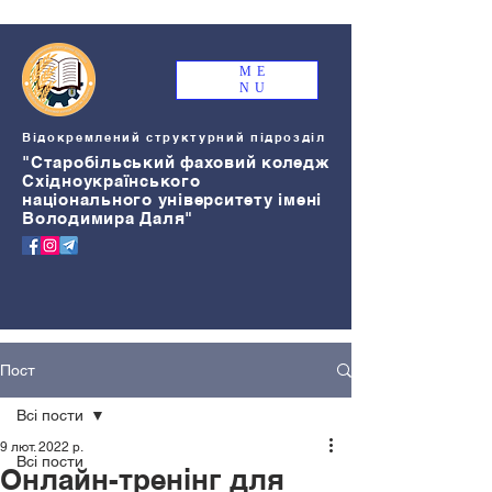
ME
NU
Відокремлений структурний підрозділ
"Старобільський
ф
аховий коледж
Східноукраїнського
національного університету імені
Володимира Даля"
Пост
Всі пости
9 лют. 2022 р.
Всі пости
Онлайн-тренінг для