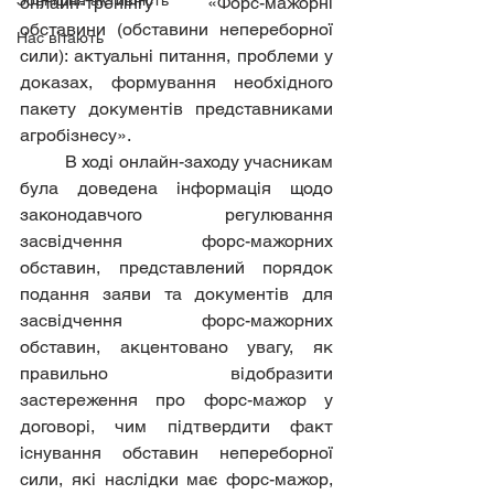
Зовнішня активність
онлайн-тренінгу «Форс-мажорні 
обставини (обставини непереборної 
Нас вітають
сили): актуальні питання, проблеми у 
доказах, формування необхідного 
пакету документів представниками 
агробізнесу».
	В ході онлайн-заходу учасникам 
була доведена інформація щодо 
законодавчого регулювання 
засвідчення форс-мажорних 
обставин, представлений порядок 
подання заяви та документів для 
засвідчення форс-мажорних 
обставин, акцентовано увагу, як 
правильно відобразити 
застереження про форс-мажор у 
договорі, чим підтвердити факт 
існування обставин непереборної 
сили, які наслідки має форс-мажор, 