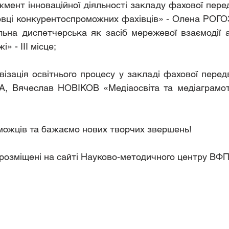
жмент інноваційної діяльності закладу фахової перед
товці конкурентоспроможних фахівців» - Олена РОГО
на диспетчерська як засіб мережевої взаємодії адм
» - ІІІ місце;
візація освітнього процесу у закладі фахової передв
, Вячеслав НОВІКОВ «Медіаосвіта та медіаграмотні
можців та бажаємо нових творчих звершень!
розміщені на сайті Науково-методичного центру ВФП