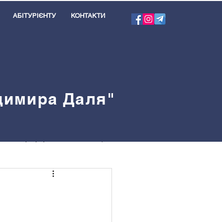
АБІТУРІЄНТУ
КОНТАКТИ
одимира Даля"
я
Профорієнтація
велблог