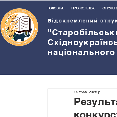
ГОЛОВНА
ПРО КОЛЕДЖ
СТРУКТ
Відокремлений стру
"Старобільськ
Східноукраїнс
національного
Всі пости
Методична робота
14 трав. 2025 р.
Бібліотека
Спорт
Прив
Результ
конкурс
Студентське самоврядування