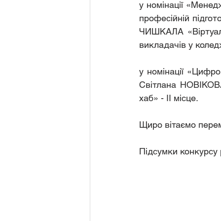
у номінації «Менед
професійній підго
ЧИШКАЛА «Віртуаль
викладачів у коледжі
у номінації «Цифро
Світлана НОВІКОВА
хаб» - ІІ місце.
Щиро вітаємо пере
Підсумки конкурсу 