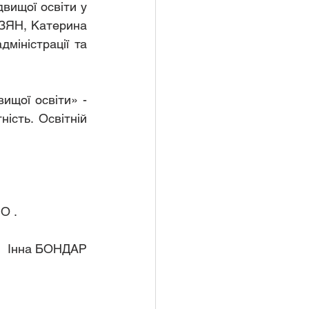
вищої освіти у 
ЗЯН, Катерина 
іністрації та 
ищої освіти» - 
сть. Освітній 
О .
Інна БОНДАР