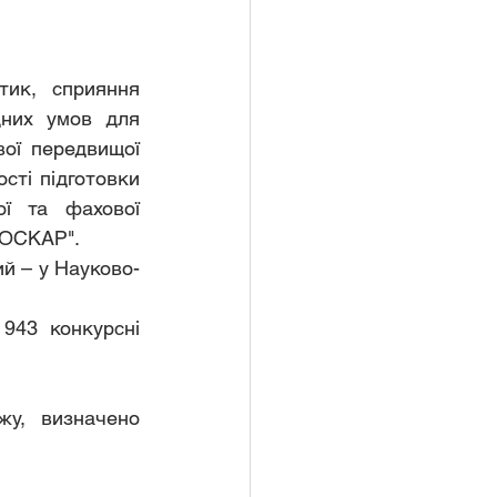
ик, сприяння 
дних умов для 
ої передвищої 
сті підготовки 
ї та фахової 
 ОСКАР".
ий – у Науково-
943 конкурсні 
жу, визначено 