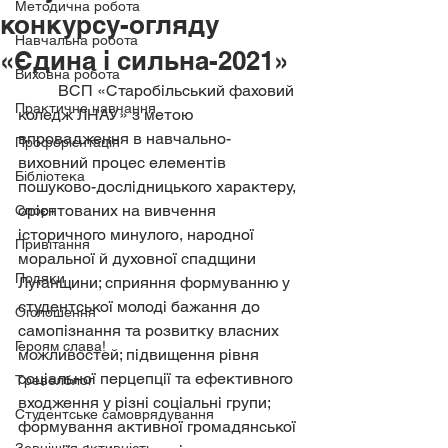
Методична робота
конкурсу-огляду
Навчальна робота
«Єдина і сильна-2021»
Виховна робота
	ВСП «Старобільський фаховий 
Практичне навчання
коледж ЛНАУ» з метою 
впровадження в навчально-
Профорієнтація
виховний процес елементів 
Бібліотека
пошуково-дослідницького характеру, 
орієнтованих на вивчення 
Спорт
історичного минулого, народної 
Привітання
моральної й духовної спадщини 
Подяки
Луганщини; сприяння формуванню у 
студентської молоді бажання до 
Оголошення
самопізнання та розвитку власних 
Героям слава!
можливостей; підвищення рівня 
соціальної перцепції та ефективного 
Тревелблог
входження у різні соціальні групи; 
Студентське самоврядування
формування активної громадянської 