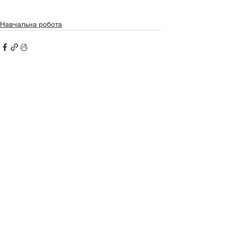
Навчальна робота
Дивитися всі
Останні пости