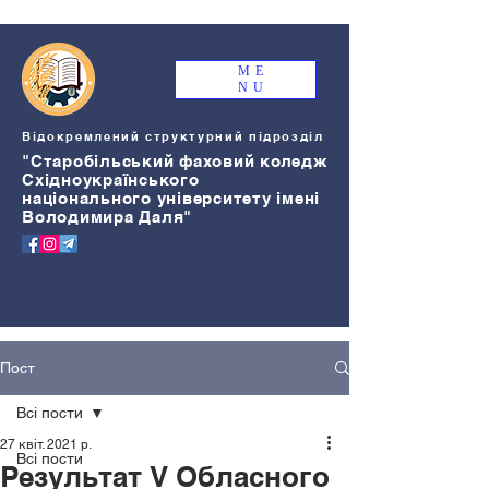
ME
NU
Відокремлений структурний підрозділ
"Старобільський
ф
аховий коледж
Східноукраїнського
національного університету імені
Володимира Даля"
Пост
Всі пости
27 квіт. 2021 р.
Всі пости
Результат V Обласного