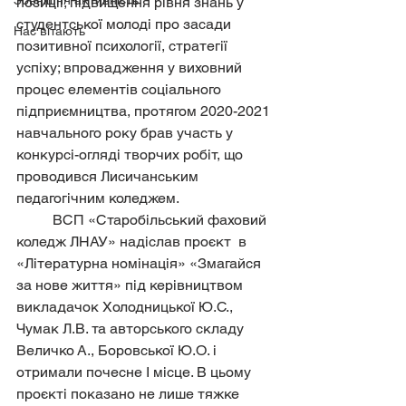
Зовнішня активність
позиції; підвищення рівня знань у 
студентської молоді про засади 
Нас вітають
позитивної психології, стратегії 
успіху; впровадження у виховний 
процес елементів соціального 
підприємництва, протягом 2020-2021 
навчального року брав участь у 
конкурсі-огляді творчих робіт, що 
проводився Лисичанським 
педагогічним коледжем.
	ВСП «Старобільський фаховий 
коледж ЛНАУ» надіслав проєкт  в 
«Літературна номінація» «Змагайся 
за нове життя» під керівництвом 
викладачок Холодницької Ю.С., 
Чумак Л.В. та авторського складу 
Величко А., Боровської Ю.О. і 
отримали почесне І місце. В цьому 
проєкті показано не лише тяжке 