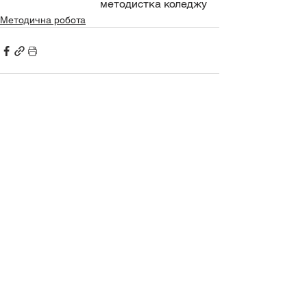
методистка коледжу
Методична робота
Дивитися всі
Останні пости