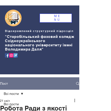
ME
NU
Відокремлений структурний підрозділ
"Старобільський
ф
аховий коледж
Східноукраїнського
національного університету імені
Володимира Даля"
Пост
Всі пости
21 квіт.
Всі пости
Робота Ради з якості