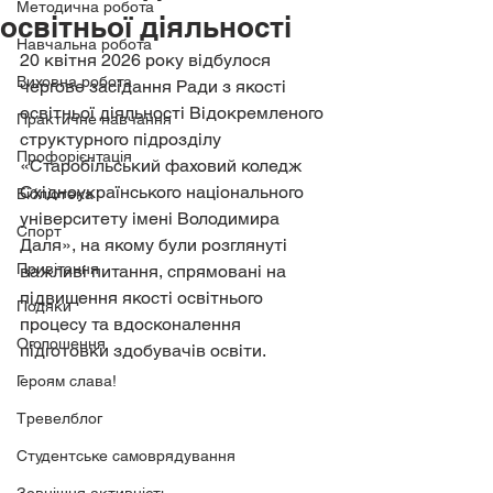
Методична робота
освітньої діяльності
Навчальна робота
20 квітня 2026 року відбулося 
Виховна робота
чергове засідання Ради з якості 
освітньої діяльності Відокремленого 
Практичне навчання
структурного підрозділу 
Профорієнтація
«Старобільський фаховий коледж 
Східноукраїнського національного 
Бібліотека
університету імені Володимира 
Спорт
Даля», на якому були розглянуті 
Привітання
важливі питання, спрямовані на 
підвищення якості освітнього 
Подяки
процесу та вдосконалення 
Оголошення
підготовки здобувачів освіти.
Героям слава!
Тревелблог
Студентське самоврядування