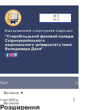
ME
NU
Відокремлений структурний підрозділ
"Старобільський
ф
аховий коледж
Східноукраїнського
національного університету імені
Володимира Даля"
Пост
Всі пости
1 лют. 2025 р.
Всі пости
Розширення