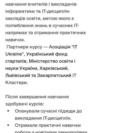
навчання вчителів і викладачів 
інформатики та IT-дисциплін 
закладів освіти, метою якого є 
поглиблення знань в сучасних IT-
напрямах та отримання практичних 
навичок.
 Партнери курсу — 
Асоціація "ІТ 
Ukraine", Український фонд 
стартапів, Міністерство освіти і 
науки України, Харківський, 
Львівський та Закарпатський
 IT 
Кластери.
Після завершення навчання 
здобувачі курсів:
Опанували сучасні підходи до 
викладання ІТ-дисциплін.
Отримали практичні навички 
роботи з новітніми технологіями.