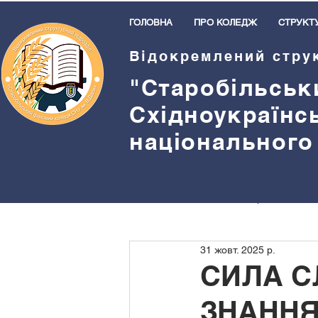
ГОЛОВНА
ПРО КОЛЕДЖ
СТРУКТ
Відокремлений стру
"Старобільськ
Східноукраїнс
національного
Всі пости
Методична робота
31 жовт. 2025 р.
Бібліотека
Спорт
Прив
СИЛА С
ЗНАННЯ
Студентське самоврядування