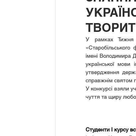
УКРАЇН
ТВОРИТ
У рамках Тижня 
«Старобільського 
імені Володимира Д
української мови 
утвердження держа
справжнім святом п
У конкурсі взяли уч
чуття та щиру любо
Студенти І курсу в