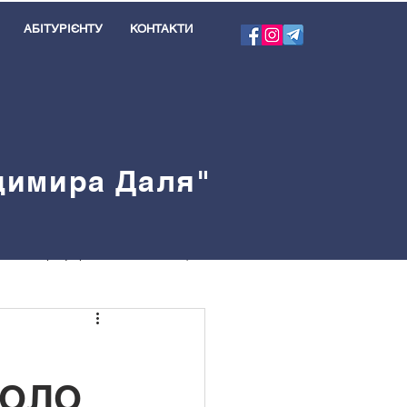
АБІТУРІЄНТУ
КОНТАКТИ
одимира Даля"
я
Профорієнтація
велблог
КОЛО