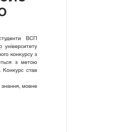
О
туденти ВСП 
 університету 
ого конкурсу з 
иться з метою 
 Конкурс став 
 знання, мовне 