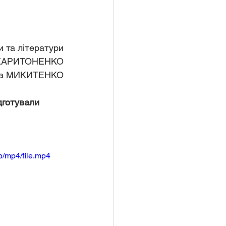
и та літератури
 ХАРИТОНЕНКО
на МИКИТЕНКО
дготували 
/mp4/file.mp4