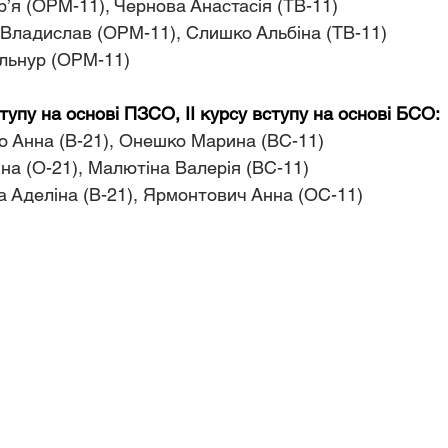
р’я (ОРМ-11), Чернова Анастасія (ТВ-11)
в Владислав (ОРМ-11), Слишко Альбіна (ТВ-11)
Ельнур (ОРМ-11)
тупу на основі ПЗСО, ІІ курсу вступу на основі БСО:
нко Анна (В-21), Онешко Марина (ВС-11)
нна (О-21), Малютіна Валерія (ВС-11)
ова Аделіна (В-21), Ярмонтович Анна (ОС-11)