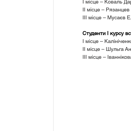
І місце – Коваль Да
ІІ місце – Рязанце
ІІІ місце – Мусаєв 
Студенти І курсу вс
І місце – Калініче
ІІ місце – Шульга А
ІІІ місце – Іваннік