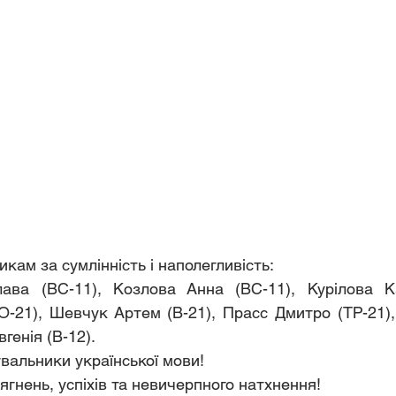
кам за сумлінність і наполегливість:
ава (ВС-11), Козлова Анна (ВС-11), Курілова Ка
О-21), Шевчук Артем (В-21), Прасс Дмитро (ТР-21), 
генія (В-12).
вальники української мови!
гнень, успіхів та невичерпного натхнення!