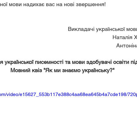
ної мови надихає вас на нові звершення!
 Викладачі української мов
Наталія
Антоні
 української писемності та мови здобувачі освіти пі
Мовний квіз "Як ми знаємо українську?"
ic.com/video/e15627_553b117e388c4aa68ea645b4a7cde198/720p