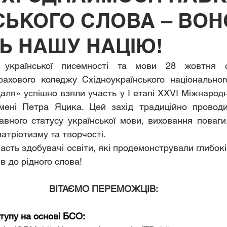
СЬКОГО СЛОВА – ВОН
Ь НАШУ НАЦІЮ!
української писемності та мови 28 жовтня с
фахового коледжу Східноукраїнського національного
аля» успішно взяли участь у I етапі ХХVІ Міжнародн
імені Петра Яцика. Цей захід традиційно провод
вного статусу української мови, виховання поваги.
атріотизму та творчості.
асть здобувачі освіти, які продемонстрували глибокі
в до рідного слова!
ВІТАЄМО ПЕРЕМОЖЦІВ:
ступу на основі БСО: