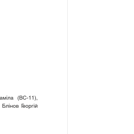
міла (ВС-11), 
Блінов Георгій 