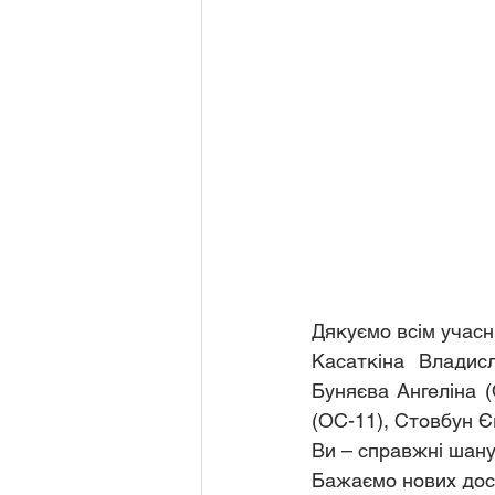
Дякуємо всім учасни
Касаткіна Владисл
Буняєва Ангеліна (
(ОС-11), Стовбун Єв
Ви – справжні шану
Бажаємо нових дося