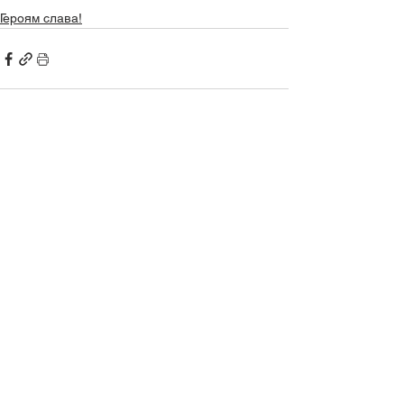
Героям слава!
Дивитися всі
Останні пости