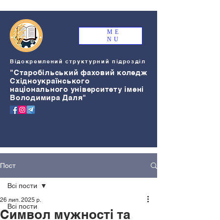
ME
NU
Відокремлений структурний підрозділ
"Старобільський
ф
аховий коледж
Східноукраїнського
національного університету імені
Володимира Даля"
Пост
Всі пости
26 лип. 2025 р.
Всі пости
Символ мужності та