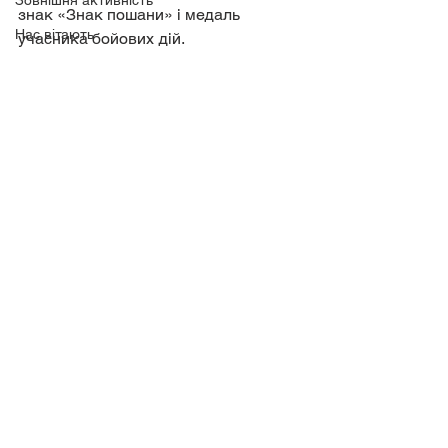
Зовнішня активність
знак «Знак пошани» і медаль 
Нас вітають
учасника бойових дій.