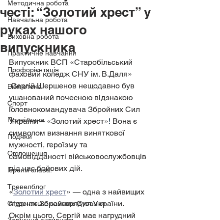
Методична робота
честі: “Золотий хрест” у
Навчальна робота
руках нашого
Виховна робота
випускника
Практичне навчання
Випускник ВСП «Старобільський 
Профорієнтація
фаховий коледж СНУ ім. В.Даля» 
 Сергій Шершенов нещодавно був 
Бібліотека
ушанований почесною відзнакою 
Спорт
Головнокомандувача Збройних Сил 
Привітання
України – «Золотий хрест»
! 
Вона є 
символом визнання виняткової 
Подяки
мужності, героїзму та 
Оголошення
самовідданості військовослужбовців 
під час бойових дій. 
Героям слава!
Тревелблог
«
Золотий хрест
» — одна з найвищих 
відзнак Збройних Сил України. 
Студентське самоврядування
Окрім цього, Сергій має нагрудний 