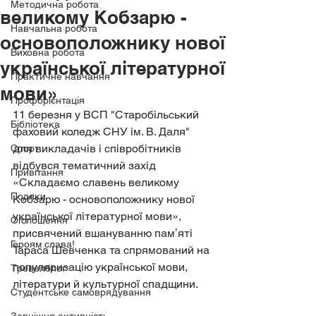
Методична робота
великому Кобзарю -
Навчальна робота
основоположнику нової
Виховна робота
української літературної
Практичне навчання
мови»
Профорієнтація
11 березня у 
ВСП "Старобільський 
Бібліотека
фаховий коледж СНУ ім. В. Даля"
для викладачів і співробітників 
Спорт
відбувся тематичний захід 
Привітання
«Складаємо славень великому 
Подяки
Кобзарю - основоположнику нової 
української літературної мови», 
Оголошення
присвячений вшануванню памʼяті 
Героям слава!
Тараса Шевченка та спрямований на 
популяризацію української мови, 
Тревелблог
літератури й культурної спадщини.
Студентське самоврядування