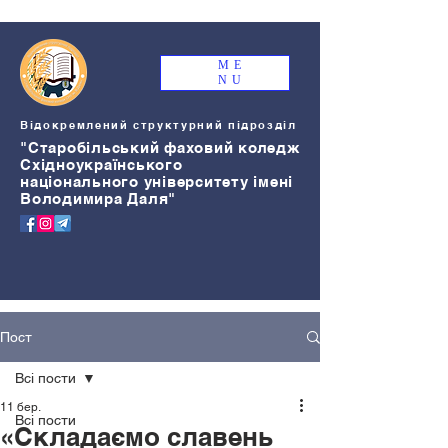
ME
NU
Відокремлений структурний підрозділ
"Старобільський
ф
аховий коледж
Східноукраїнського
національного університету імені
Володимира Даля"
Пост
Всі пости
11 бер.
Всі пости
«Складаємо славень