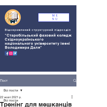
ME
NU
Відокремлений структурний підрозділ
"Старобільський
ф
аховий коледж
Східноукраїнського
національного університету імені
Володимира Даля"
Пост
Всі пости
22 жовт. 2021 р.
Всі пости
Тренінг для мешканців