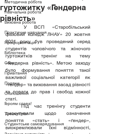
Методична робота
гуртожитку «Гендерна
Навчальна робота
рівність»
Виховна робота
	У ВСП «Старобільський 
Практичне навчання
фаховий коледж ЛНАУ» 20 жовтня 
2021 року був проведений серед 
Профорієнтація
студентів чоловічого та жіночого 
Бібліотека
гуртожитків тренінг на тему 
«Гендерна рівність». Метою заходу 
Спорт
було формування поняття такої 
Привітання
важливої соціальної категорії як 
Подяки
«гендер» та виховання засад рівності 
та поваги до прав і свобод кожної 
Оголошення
статі.
Героям слава!
	Під час тренінгу студенти 
дискутували щодо означення 
Тревелблог
поняття «стать» і «ґендер», 
Студентське самоврядування
виокремлювали їхні відмінності, 