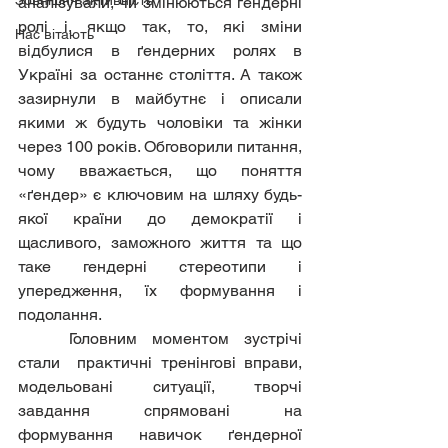
Зовнішня активність
аналізували, чи змінюються ґендерні 
ролі і, якщо так, то, які зміни 
Нас вітають
відбулися в ґендерних ролях в 
Україні за останнє століття. А також 
зазирнули в майбутнє і описали 
якими ж будуть чоловіки та жінки 
через 100 років. Обговорили питання, 
чому вважається, що поняття  
«ґендер» є ключовим на шляху будь-
якої країни до демократії і 
щасливого, заможного життя та що 
таке гендерні стереотипи і 
упередження, їх формування і 
подолання.
	Головним моментом зустрічі 
стали  практичні тренінгові вправи, 
модельовані ситуації, творчі 
завдання спрямовані на  
формування навичок ґендерної 