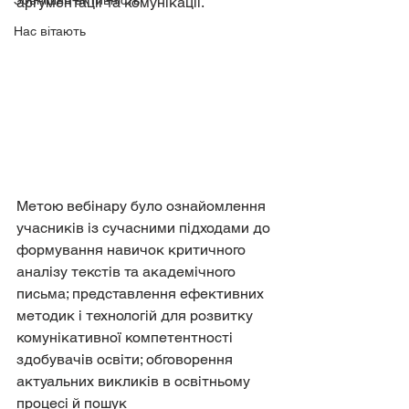
Зовнішня активність
аргументації та комунікації.
Нас вітають
Метою вебінару було ознайомлення 
учасників із сучасними підходами до 
формування навичок критичного 
аналізу текстів та академічного 
письма; представлення ефективних 
методик і технологій для розвитку 
комунікативної компетентності 
здобувачів освіти; обговорення 
актуальних викликів в освітньому 
процесі й пошук