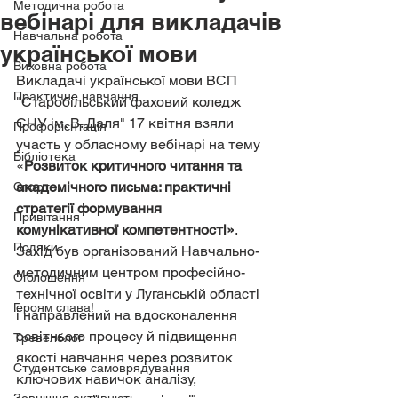
Методична робота
вебінарі для викладачів
Навчальна робота
української мови
Виховна робота
Викладачі української мови ВСП 
Практичне навчання
"Старобільський фаховий коледж 
СНУ ім. В. Даля" 17 квітня взяли 
Профорієнтація
участь у обласному вебінарі на тему 
Бібліотека
«
Розвиток критичного читання та 
академічного письма: практичні 
Спорт
стратегії формування 
Привітання
комунікативної компетентності»
. 
Подяки
Захід був організований Навчально-
методичним центром професійно-
Оголошення
технічної освіти у Луганській області 
Героям слава!
і направлений на вдосконалення 
освітнього процесу й підвищення 
Тревелблог
якості навчання через розвиток 
Студентське самоврядування
ключових навичок аналізу, 