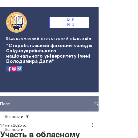
ME
NU
Відокремлений структурний підрозділ
"Старобільський
ф
аховий коледж
Східноукраїнського
національного університету імені
Володимира Даля"
Пост
Всі пости
17 квіт. 2025 р.
Всі пости
Участь в обласному