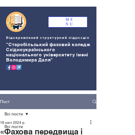
ME
NU
Відокремлений структурний підрозділ
"Старобільський
ф
аховий коледж
Східноукраїнського
національного університету імені
Володимира Даля"
Пост
Всі пости
18 квіт. 2024 р.
Всі пости
«Фахова передвища і