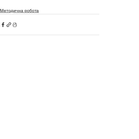
Методична робота
Дивитися всі
Останні пости