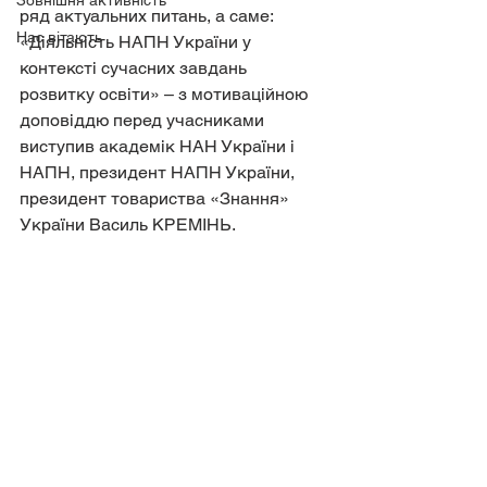
Зовнішня активність
ряд актуальних питань, а саме: 
Нас вітають
«Діяльність НАПН України у 
контексті сучасних завдань 
розвитку освіти» – з мотиваційною 
доповіддю перед учасниками 
виступив академік НАН України і 
НАПН, президент НАПН України, 
президент товариства «Знання» 
України Василь КРЕМІНЬ.