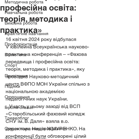
Методична робота
професійна освіта:
Навчальна робота
теорія, методика і
Виховна робота
практика»
Практичне навчання
16 квітня 2024 року відбулася 
Профорієнтація
V ювілейна Всеукраїнська науково-
практична конференція – «Фахова 
Бібліотека
передвища і професійна освіта: 
Спорт
теорія, методика і практика», яку 
Привітання
проводив Науково-методичний 
центр ВФПО МОН України спільно з 
Подяки
національною академією 
Оголошення
педагогічних наук України.
   Участь у цьому заході від ВСП 
Героям слава!
«Старобільський фаховий коледж 
Тревелблог
СНУ ім. В. Даля» взяла в.о. 
директора Надія ЖМУРЕНКО. На 
Студентське самоврядування
конференції були обговорені цілий 