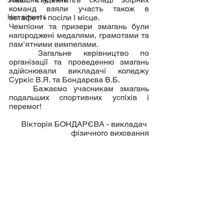
Зовнішня активність
команд взяли участь також в 
Нас вітають
естафеті і посіли І місце.
Чемпіони та призери змагань були 
нагороджені медалями, грамотами та 
пам’ятними вимпелами.
	Загальне керівництво по 
організації та проведенню змагань  
здійснювали викладачі коледжу 
Суркіс В.Я. та Бондарєва В.Б.
	Бажаємо учасникам змагань 
подальших спортивних успіхів і 
перемог!
Вікторія БОНДАРЄВА - викладач 
фізичного виховання