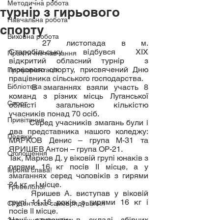
Методична робота
турнір з гирьового
Навчальна робота
спорту
Виховна робота
	27 листопада в м. 
Старобільську відбувся ХІХ 
Практичне навчання
відкритий обласний турнір  з 
гирьового спорту, присвячений Дню 
Профорієнтація
працівника сільського господарства.
Бібліотека
	В змаганнях взяли участь 8 
команд з різних місць Луганської 
Спорт
області загальною кількістю 
учасників понад 70 осіб.
Привітання
	Серед учасників змагань були і 
два представника нашого коледжу: 
Подяки
МАРКОВ Денис – група М-31 та 
ЯРИШЕВ Антон – група ОР-21.
Оголошення
Так, Марков Д. у віковій групі юнаків з 
гирями 16 кг посів ІІ місце, а у 
Героям слава!
змаганнях серед чоловіків з гирями 
24 кг – І місце.
Тревелблог
	Яришев А. виступав у віковій 
групі 14-16 років з гирями 16 кг і 
Студентське самоврядування
посів ІІ місце.
Наші студенти в складі збірних 