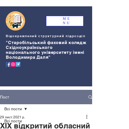
ME
NU
Відокремлений структурний підрозділ
"Старобільський
ф
аховий коледж
Східноукраїнського
національного університету імені
Володимира Даля"
Пост
Всі пости
29 лист. 2021 р.
Всі пости
ХІХ відкритий обласний