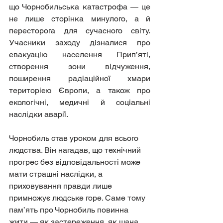
що Чорнобильська катастрофа — це 
не лише сторінка минулого, а й 
пересторога для сучасного світу. 
Учасники заходу дізналися про 
евакуацію населення Прип’яті, 
створення зони відчуження, 
поширення радіаційної хмари 
територією Європи, а також про 
екологічні, медичні й соціальні 
наслідки аварії.
Чорнобиль став уроком для всього 
людства. Він нагадав, що технічний 
прогрес без відповідальності може 
мати страшні наслідки, а 
приховування правди лише 
примножує людське горе. Саме тому 
пам’ять про Чорнобиль повинна 
жити — як застереження, як шана 