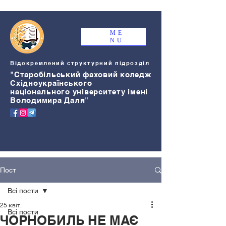
ME
NU
Відокремлений структурний підрозділ
"Старобільський
ф
аховий коледж
Східноукраїнського
національного університету імені
Володимира Даля"
Пост
Всі пости
25 квіт.
Всі пости
ЧОРНОБИЛЬ НЕ МАЄ