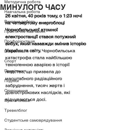
Методична робота
МИНУЛОГО ЧАСУ
Навчальна робота
26 квітня, 40 років тому, о 1:23 ночі 
Виховна робота
на четвертому енергоблоці 
Чорнобильської атомної 
Практичне навчання
електростанції стався потужний 
Профорієнтація
вибух, який назавжди змінив історію 
України та світу. 
Чорнобильська 
Бібліотека
катастрофа стала найбільшою 
Спорт
техногенною аварією в історії 
Привітання
людства, що призвела до 
масштабного радіаційного 
Подяки
забруднення, тисяч жертв і 
Оголошення
довгострокових наслідків, які 
відчуваються досі.
Героям слава!
Тревелблог
Студентське самоврядування