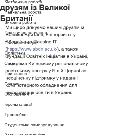
Методична робота
друзям із Великої
Навчальна робота
Британії
Виховна робота
Ми щиро дякуємо нашим друзям із 
Практичне навчання
Великої Британії, Університету 
Абердіна та Reusing IT 
Профорієнтація
(
https://www.abdn.ac.uk/
), а також 
Бібліотека
Фундації Освітніх Ініціатив в Україні, 
і зокрема Київському регіональному 
Спорт
освітньому центру у Білій Церкві за 
Привітання
неоціненну підтримку у наданні 
Подяки
комп’ютерного обладнання для 
цифровізації освіти в Україні.
Оголошення
Героям слава!
Тревелблог
Студентське самоврядування