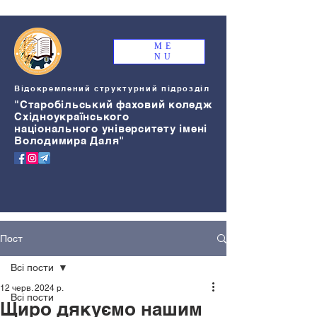
ME
NU
Відокремлений структурний підрозділ
"Старобільський
ф
аховий коледж
Східноукраїнського
національного університету імені
Володимира Даля"
Пост
Всі пости
12 черв. 2024 р.
Всі пости
Щиро дякуємо нашим