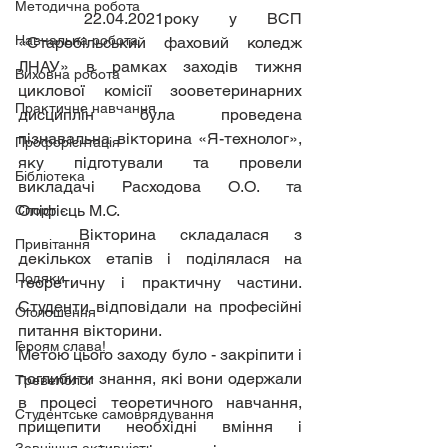
Методична робота
	22.04.2021року у ВСП 
Навчальна робота
«Старобільський фаховий коледж 
ЛНАУ» в рамках заходів тижня 
Виховна робота
циклової комісії зооветеринарних 
Практичне навчання
дисциплін була проведена 
пізнавальна вікторина «Я-технолог», 
Профорієнтація
яку підготували та провели 
Бібліотека
викладачі Расходова О.О. та 
Оліфієць М.С. 
Спорт
	Вікторина складалася з 
Привітання
декількох етапів і поділялася на 
Подяки
теоретичну і практичну частини. 
Студенти відповідали на професійні 
Оголошення
питання вікторини. 
Героям слава!
Метою цього заходу було - закріпити і 
поглибити знання, які вони одержали 
Тревелблог
в процесі теоретичного навчання, 
Студентське самоврядування
прищепити необхідні вміння і 