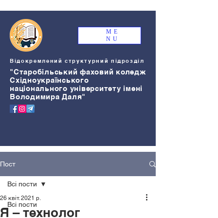
ME
NU
Відокремлений структурний підрозділ
"Старобільський
ф
аховий коледж
Східноукраїнського
національного університету імені
Володимира Даля"
Пост
Всі пости
26 квіт. 2021 р.
Всі пости
Я – технолог