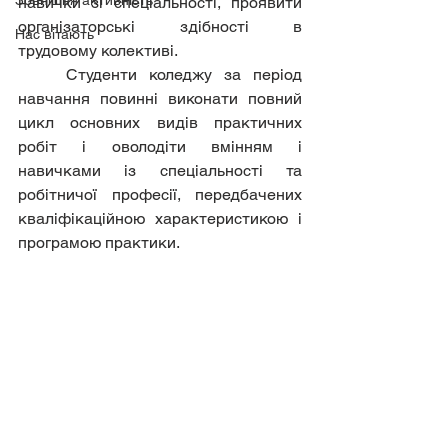
Зовнішня активність
навички зі спеціальності, проявити 
організаторські здібності в 
Нас вітають
трудовому колективі.
	Студенти коледжу за період 
навчання повинні виконати повний 
цикл основних видів практичних 
робіт і оволодіти вмінням і 
навичками із спеціальності та 
робітничої професії, передбачених 
кваліфікаційною характеристикою і 
програмою практики.