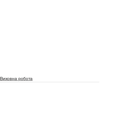
Виховна робота
Дивитися всі
Останні пости