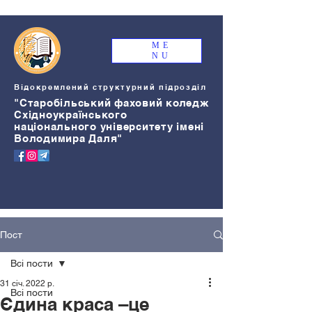
ME
NU
Відокремлений структурний підрозділ
"Старобільський
ф
аховий коледж
Східноукраїнського
національного університету імені
Володимира Даля"
Пост
Всі пости
31 січ. 2022 р.
Всі пости
Єдина краса –це