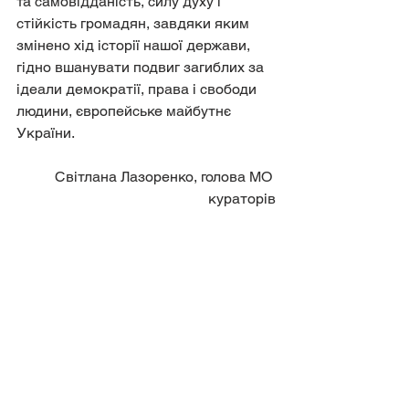
та самовідданість, силу духу і 
стійкість громадян, завдяки яким 
змінено хід історії нашої держави, 
гідно вшанувати подвиг загиблих за 
ідеали демократії, права і свободи 
людини, європейське майбутнє 
України.
Світлана Лазоренко, голова МО 
кураторів