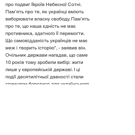
про подвиг Героїв Небесної Сотні. 
Пам’ять про те, як українці вміють 
виборювати власну свободу. Пам’ять 
про те, що наша єдність не має 
противника, здатного її перемогти. 
Що самовідданість українців не має 
меж і творить історію", - заявив він.
Очільник держави нагадав, що саме 
10 років тому зробили вибір: жити 
лише у європейській державі. І ці 
події десятилітньої давності стали 
стимулом боротися для українського 
народу.
Джерело: 
https://espreso.tv/nebesna-
sotnya-geroi-ne-vmirayut-20-lyutogo-
vidznachayut-den-geroiv-nebesnoi-
sotni
Виховна робота