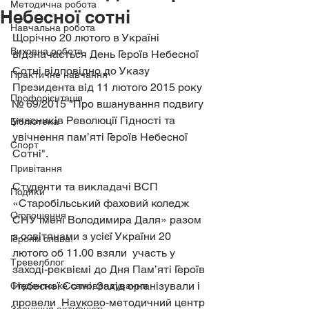
Методична робота
Небесної сотні
Навчальна робота
Щорічно 20 лютого в Україні 
Виховна робота
відзначається День Героїв Небесної 
Сотні відповідно до Указу 
Практичне навчання
Президента від 11 лютого 2015 року 
Профорієнтація
№ 69/2015 "Про вшанування подвигу 
учасників Революції Гідності та 
Бібліотека
увічнення пам’яті Героїв Небесної 
Спорт
Сотні".
Привітання
Студенти та викладачі ВСП 
Подяки
«Старобільський фаховий коледж 
Оголошення
СНУ імені Володимира Даля» разом 
з освітянами з усієї України 20 
Героям слава!
лютого об 11.00 взяли  участь у 
Тревелблог
заході-реквіємі до Дня Пам’яті Героїв 
Небесної Сотні. Захід організували і 
Студентське самоврядування
провели  Науково-методичний центр 