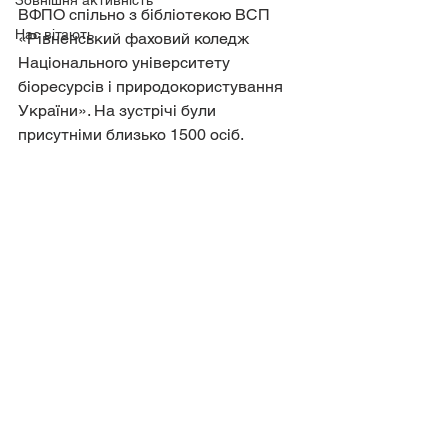
Зовнішня активність
ВФПО спільно з бібліотекою ВСП 
Нас вітають
«Рівненський фаховий коледж 
Національного університету 
біоресурсів і природокористування 
України». На зустрічі були 
присутніми близько 1500 осіб.