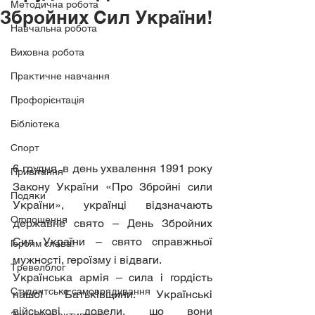
Методична робота
Збройних Сил України!
Навчальна робота
Виховна робота
Практичне навчання
Профорієнтація
Бібліотека
Спорт
6 грудня, в день ухвалення 1991 року 
Привітання
Закону України «Про Збройні сили 
Подяки
України», українці відзначають 
Оголошення
державне свято – День Збройних 
Сил України – свято справжньої 
Героям слава!
мужності, героїзму і відваги.
Тревелблог
Українська армія – сила і гордість 
Студентське самоврядування
нашої Батьківщини. Українські 
військові довели, що вони 