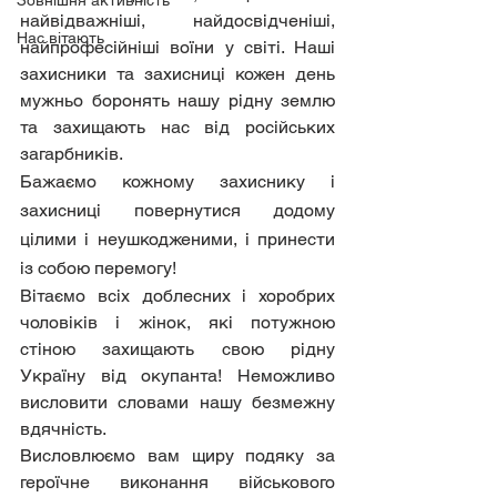
Зовнішня активність
найвідважніші, найдосвідченіші, 
Нас вітають
найпрофесійніші воїни у світі. Наші 
захисники та захисниці кожен день 
мужньо боронять нашу рідну землю 
та захищають нас від російських 
загарбників.
Бажаємо кожному захиснику і 
захисниці повернутися додому 
цілими і неушкодженими, і принести 
із собою перемогу! 
Вітаємо всіх доблесних і хоробрих 
чоловіків і жінок, які потужною 
стіною захищають свою рідну 
Україну від окупанта! Неможливо 
висловити словами нашу безмежну 
вдячність.
Висловлюємо вам щиру подяку за 
героїчне виконання військового 