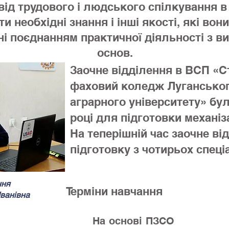
від трудового і людського спілкування в
и необхідні знання і інші якості, які вон
ні поєднанням практичної діяльності з ви
основ.
Заочне відділення в ВСП «
фаховий коледж Луганськог
аграрного університету» бул
році для підготовки механіз
На теперішній час заочне в
підготовку з чотирьох спеці
ння
Терміни навчання
ванівна
джмент»
На основ