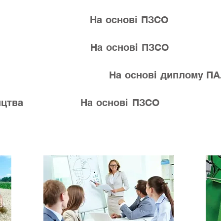
ономія»
На основ
женерія» На основі ПЗ
ові диплом
ія виробництва На основі 