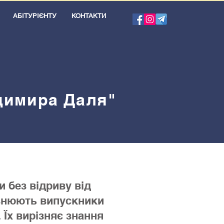
АБІТУРІЄНТУ
КОНТАКТИ
одимира Даля"
 без відриву від
овнюють випускники
 Їх вирізняє знання