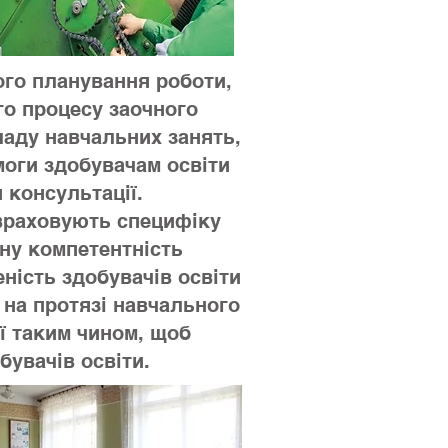
ого планування роботи,
го процесу заочного
ладу навчальних занять,
моги здобувачам освіти
 консультації.
враховують специфіку
ну компетентність
ність здобувачів освіти
 на протязі навчального
ії таким чином, щоб
бувачів освіти.