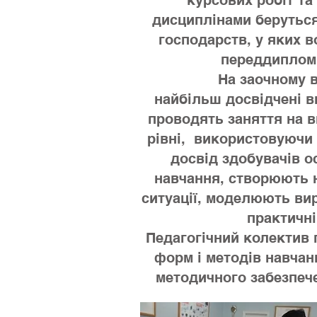
курсових робіт та
дисциплінами беруться
господарств, у яких 
переддиплом
На заочному від
найбільш досвідчені в
проводять заняття на 
рівні, використовуючи
досвід здобувачів о
навчання, створюють 
ситуації, моделюють вир
практичні 
Педагогічний колектив
форм і методів навча
методичного забезпече