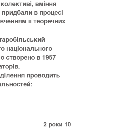
 колективі, вміння
и придбали в процесі
вченням її теоречних
Старобільський
о національного
о створено в 1957
аторів.
ідділення проводить
альностей:
і ПЗСО
2 роки 10