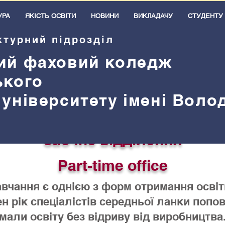
УРА
ЯКІСТЬ ОСВІТИ
НОВИНИ
ВИКЛАДАЧУ
СТУДЕНТУ
ктурний підрозділ
ий
ф
аховий коледж
ького
 університету імені Вол
Заочне відділення
Part-time office
вчання є однією з форм отримання освіти
н рік спеціалістів середньої ланки поп
мали освіту без відриву від виробництва.