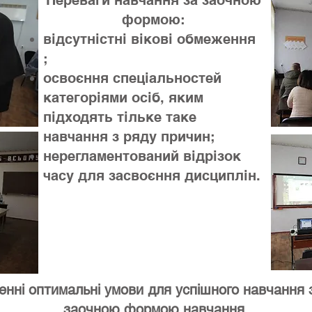
Переваги навчання за заочною
формою:
відсутністні вікові обмеження
;
освоєння спеціальностей
категоріями осіб, яким
підходять тільке таке
навчання з ряду причин;
нерегламентований відрізок
часу для засвоєння дисциплін.
енні оптимальні умови для успішного навчання з
заочною формою навчання.