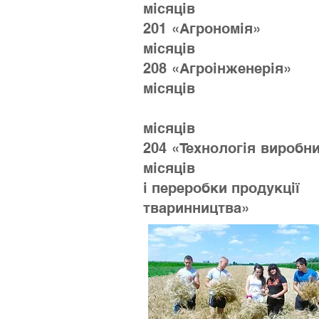
місяців
201 «Агр
місяців
208 «Агроін
місяців
На осн
місяців
204 «Технолог
місяців
і переробки продукції
тваринництва»