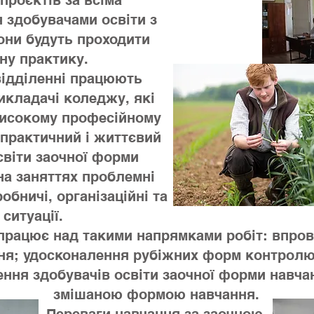
 проєктів за всіма
 здобувачами освіти з
вони будуть проходити
ну практику.
діленні працюють
икладачі коледжу, які
високому професійному
 практичний і життєвий
світи заочної форми
на заняттях проблемні
обничі, організаційні та
ситуації.
 працює над такими напрямками робіт: впро
ння; удосконалення рубіжних форм контролю
ння здобувачів освіти заочної форми навчан
змішаною формою навчання.