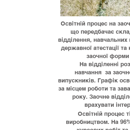
Освітній процес на зао
що передбачає склад
відділення, навчальних 
державної атестації та
заочної форми 
На відділенні розро
навчання за заочн
випускників. Графік осв
за місцем роботи та зав
року. Заочне відді
врахувати інте
Освітній процес т
виробництвом. На 96