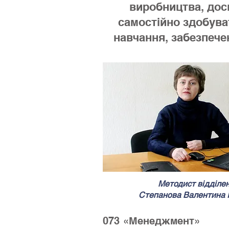
виробництва, дос
самостійно здобуват
навчання, забезпече
Методист відділе
Степанова Валентина І
073 «Мене