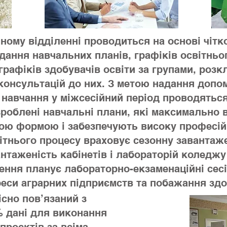
чному відділенні проводиться на основі чітк
ання навчальних планів, графіків освітньо
графіків здобувачів освіти за групами, розк
 консультацій до них. З метою надання допо
навчання у міжсесійний період проводяться
блені навчальні плани, які максимально 
ою формою і забезпечують високу професій
ітнього процесу враховує сезонну завантаже
антаженість кабінетів і лабораторій коледжу
лення планує лабораторно-екзаменаційні сес
реси аграрних підприємств та побажання здо
існо пов’язаний з
% дані для виконання