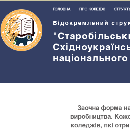
ГОЛОВНА
ПРО КОЛЕДЖ
СТРУКТ
Відокремлений стру
"Старобільськ
Східноукраїнс
національного
Заочна форма на
виробництва. Коже
коледжів, які отри