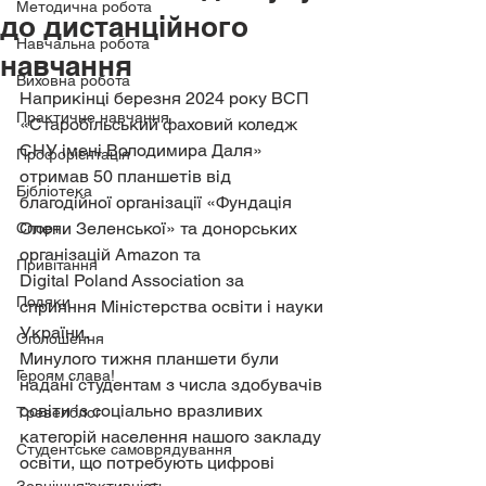
Методична робота
до дистанційного
Навчальна робота
навчання
Виховна робота
Наприкінці березня 2024 року ВСП 
Практичне навчання
«Старобільський фаховий коледж 
СНУ імені Володимира Даля» 
Профорієнтація
отримав 50 планшетів від 
Бібліотека
благодійної організації «Фундація 
Олени Зеленської» та донорських 
Спорт
організацій Amazon та 
Привітання
Digital Poland Association за 
Подяки
сприяння Міністерства освіти і науки 
України.
Оголошення
Минулого тижня планшети були 
Героям слава!
надані студентам з числа здобувачів 
освіти із соціально вразливих 
Тревелблог
категорій населення нашого закладу 
Студентське самоврядування
освіти, що потребують цифрові 