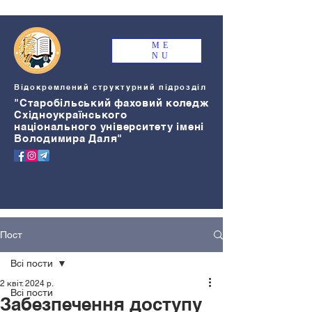
ME
NU
Відокремлений структурний підрозділ
"Старобільський
ф
аховий коледж
Східноукраїнського
національного університету імені
Володимира Даля"
Пост
Всі пости
2 квіт. 2024 р.
Всі пости
Забезпечення доступу