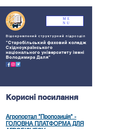
ME
NU
Відокремлений структурний підрозділ
"Старобільський
ф
аховий коледж
Східноукраїнського
національного університету імені
Володимира Даля"
Корисні посилання
Агропортал "Пропозиція" -
ГОЛОВНА ПЛАТФОРМА ДЛЯ