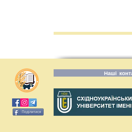
Наші конт
Поділитися