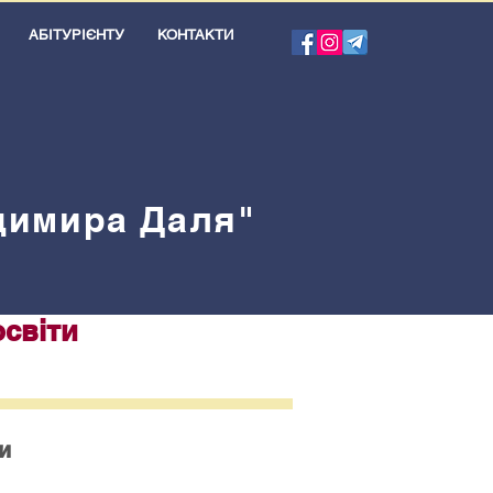
АБІТУРІЄНТУ
КОНТАКТИ
одимира Даля"
освіти
и