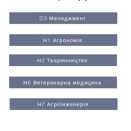
D3 Менеджмент
Н1 Агрономія
Н2 Тваринництво
Н6 Ветеринарна медицина
Н7 Агроінженерія