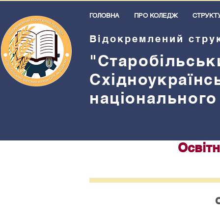
ГОЛОВНА
ПРО КОЛЕДЖ
СТРУКТ
Відокремлений стру
"Старобільськ
Східноукраїнс
національного
Освітн