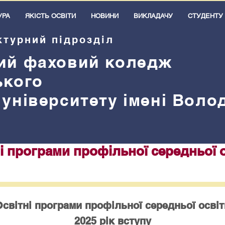
УРА
ЯКІСТЬ ОСВІТИ
НОВИНИ
ВИКЛАДАЧУ
СТУДЕНТУ
ктурний підрозділ
ий
ф
аховий коледж
ького
 університету імені Вол
і програми профільної середньої 
Освітні програми профільної середньої освіт
2025 рік вступу