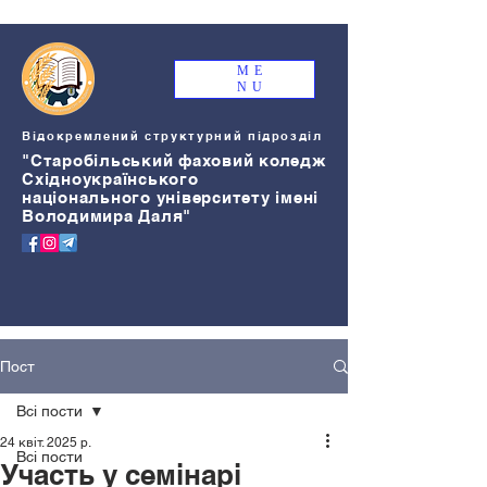
ME
NU
Відокремлений структурний підрозділ
"Старобільський
ф
аховий коледж
Східноукраїнського
національного університету імені
Володимира Даля"
Пост
Всі пости
24 квіт. 2025 р.
Всі пости
Участь у семінарі