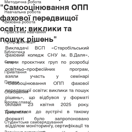
Методична робота
"Самооцінювання ОПП
Навчальна робота
фахової передвищої
Виховна робота
освіти: виклики та
Практичне навчання
пошук рішень"
Профорієнтація
Викладачі ВСП «Старобільський 
Бібліотека
фаховий коледж СНУ ім. В.Даля», 
члени проєктних груп по розробці 
Спорт
освітньо–професійних програм, 
Привітання
взяли участь у семінарі 
Подяки
«Самооцінювання ОПП фахової 
передвищої освіти: виклики та пошук 
Оголошення
рішень», що відбувся у форматі 
Героям слава!
онлайн 23 квітня 2025 року. 
Долучитися до зустрічі в такому 
Тревелблог
форматі було запропоновано 
Студентське самоврядування
відділом моніторингу, сертифікації та 