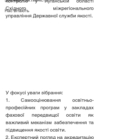
Зовнішня активність
контролю у Луганській області 
Східного міжрегіонального 
Нас вітають
управління Державної служби якості.
У фокусі уваги зібрання:
1. Самооцінювання освітньо-
професійних програм у закладах 
фахової передвищої освіти як 
важливий механізм забезпечення та 
підвищення якості освіти.
2. Експертний погляд на акредитацію 